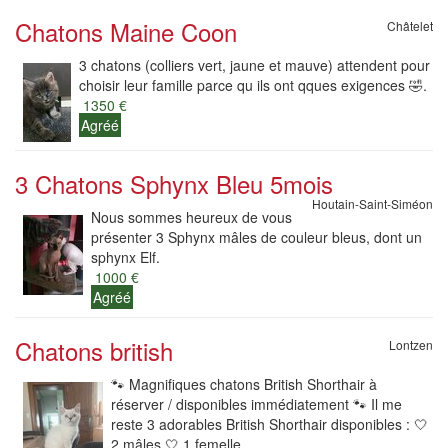
Chatons Maine Coon
Châtelet
3 chatons (colliers vert, jaune et mauve) attendent pour
choisir leur famille parce qu ils ont qques exigences 🤣.
1350 €
Agréé
3 Chatons Sphynx Bleu 5mois
Houtain-Saint-Siméon
Nous sommes heureux de vous
présenter 3 Sphynx mâles de couleur bleus, dont un
sphynx Elf.
1000 €
Agréé
Chatons british
Lontzen
🐾 Magnifiques chatons British Shorthair à
réserver / disponibles immédiatement 🐾 Il me
reste 3 adorables British Shorthair disponibles : 🤍
2 mâles 🤍 1 femelle...