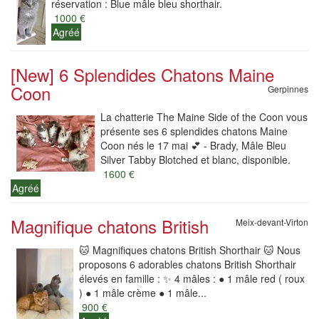
réservation : Blue mâle bleu shorthair.
1000 €
Agréé
[New] 6 Splendides Chatons Maine
Coon
Gerpinnes
La chatterie The Maine Side of the Coon vous
présente ses 6 splendides chatons Maine
Coon nés le 17 mai 💕 - Brady, Mâle Bleu
Silver Tabby Blotched et blanc, disponible.
1600 €
Agréé
Magnifique chatons British
Meix-devant-Virton
🐱 Magnifiques chatons British Shorthair 🐱 Nous
proposons 6 adorables chatons British Shorthair
élevés en famille : ✨ 4 mâles : ● 1 mâle red ( roux
) ● 1 mâle crème ● 1 mâle...
900 €