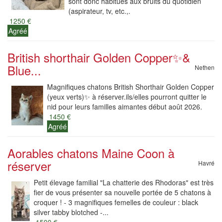
sont donc habitués aux bruits du quotidien
(aspirateur, tv, etc.,.
1250 €
Agréé
British shorthair Golden Copper✨️&
Blue...
Nethen
Magnifiques chatons British Shorthair Golden Copper
(yeux verts)✨️ à réserver.ils/elles pourront quitter le
nid pour leurs familles aimantes début août 2026.
1450 €
Agréé
Aorables chatons Maine Coon à
réserver
Havré
Petit élevage familial "La chatterie des Rhodoras" est très
fier de vous présenter sa nouvelle portée de 5 chatons à
croquer ! - 3 magnifiques femelles de couleur : black
silver tabby blotched -...