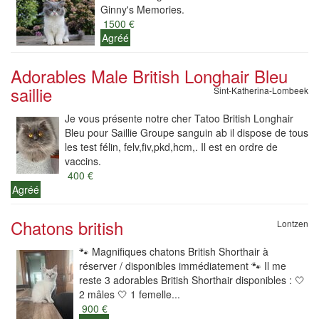
Ginny's Memories.
1500 €
Agréé
Adorables Male British Longhair Bleu
saillie
Sint-Katherina-Lombeek
Je vous présente notre cher Tatoo British Longhair
Bleu pour Saillie Groupe sanguin ab il dispose de tous
les test félin, felv,fiv,pkd,hcm,. Il est en ordre de
vaccins.
400 €
Agréé
Chatons british
Lontzen
🐾 Magnifiques chatons British Shorthair à
réserver / disponibles immédiatement 🐾 Il me
reste 3 adorables British Shorthair disponibles : 🤍
2 mâles 🤍 1 femelle...
900 €