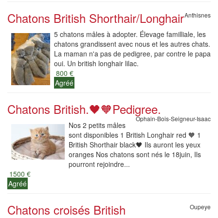
Chatons British Shorthair/Longhair
Anthisnes
5 chatons mâles à adopter. Élevage familliale, les
chatons grandissent avec nous et les autres chats.
La maman n'a pas de pedigree, par contre le papa
oui. Un british longhair lilac.
800 €
Agréé
Chatons British.🖤🧡Pedigree.
Ophain-Bois-Seigneur-Isaac
Nos 2 petits mâles
sont disponibles 1 British Longhair red 🧡 1
British Shorthair black🖤 Ils auront les yeux
oranges Nos chatons sont nés le 18juin, Ils
pourront rejoindre...
1500 €
Agréé
Chatons croisés British
Oupeye