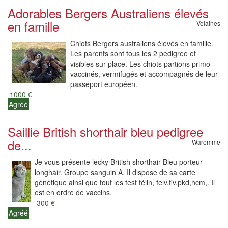
Adorables Bergers Australiens élevés
en famille
Velaines
Chiots Bergers australiens élevés en famille.
Les parents sont tous les 2 pedigree et
visibles sur place. Les chiots partions primo-
vaccinés, vermifugés et accompagnés de leur
passeport européen.
1000 €
Agréé
Saillie British shorthair bleu pedigree
de...
Waremme
Je vous présente lecky British shorthair Bleu porteur
longhair. Groupe sanguin A. Il dispose de sa carte
génétique ainsi que tout les test félin, felv,fiv,pkd,hcm,. Il
est en ordre de vaccins.
300 €
Agréé