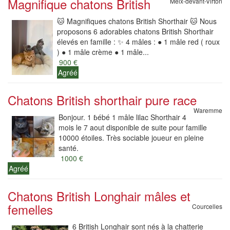
Magnifique chatons British
Meix-devant-Virton
🐱 Magnifiques chatons British Shorthair 🐱 Nous
proposons 6 adorables chatons British Shorthair
élevés en famille : ✨ 4 mâles : ● 1 mâle red ( roux
) ● 1 mâle crème ● 1 mâle...
900 €
Agréé
Chatons British shorthair pure race
Waremme
Bonjour. 1 ɓébé 1 mâle lilac Shorthair 4
mois le 7 aout disponible de suite pour famille
10000 étoiles. Très sociable joueur en pleine
santé.
1000 €
Agréé
Chatons British Longhair mâles et
femelles
Courcelles
6 British Longhair sont nés à la chatterie