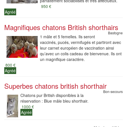
parfaitement sociabilisés et très affectueux.
950 €
Agréé
Magnifiques chatons British shorthairs
Bastogne
1 mâle et 5 femelles. Ils seront
vaccinés, pucés, vermifugés et partiront avec
leur carnet européen de vaccination ainsi
qu’avec un colis cadeau de bienvenue. Ils ont
un magnifique caractère.
800 €
Agréé
Superbes chatons british shorthair
Bon-secours
Chatons pur British disponibles à la
réservation : Blue mâle bleu shorthair.
1000 €
Agréé