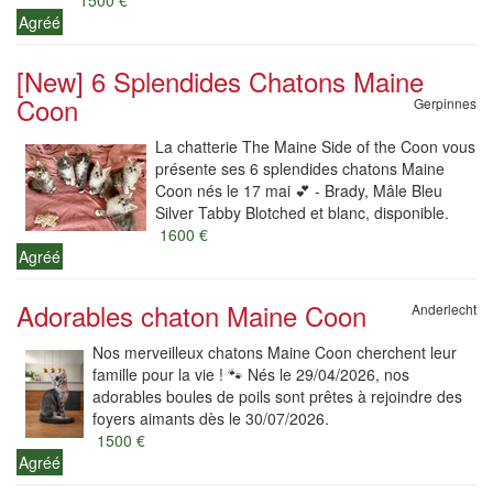
1500 €
Agréé
[New] 6 Splendides Chatons Maine
Coon
Gerpinnes
La chatterie The Maine Side of the Coon vous
présente ses 6 splendides chatons Maine
Coon nés le 17 mai 💕 - Brady, Mâle Bleu
Silver Tabby Blotched et blanc, disponible.
1600 €
Agréé
Adorables chaton Maine Coon
Anderlecht
Nos merveilleux chatons Maine Coon cherchent leur
famille pour la vie ! 🐾 Nés le 29/04/2026, nos
adorables boules de poils sont prêtes à rejoindre des
foyers aimants dès le 30/07/2026.
1500 €
Agréé