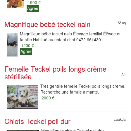
1900 €
Agréé
Magnifique bébé teckel nain
Ohey
Magnifique bébé teckel nain Élevage familial Élèvee en
famille Habitué au enfant chat 0472 661430...
1200 €
Agréé
Femelle Teckel poils longs crème
stérilisée
Ath
Très gentille femelle Teckel poils longs crème.
Recherche une famille aimante.
2000 €
Chiots Teckel poil dur
Laakdal
Magnifiques chiots Teckel poil dur