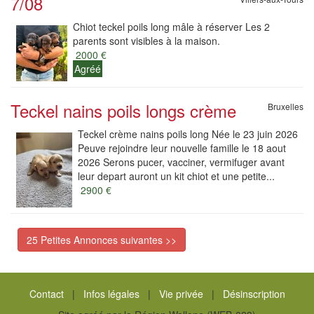
7/08
Chiot teckel poils long mâle à réserver Les 2
parents sont visibles à la maison.
2000 €
Agréé
Teckel nains poils longs crème
Bruxelles
Teckel crème nains poils long Née le 23 juin 2026
Peuve rejoindre leur nouvelle famille le 18 aout
2026 Serons pucer, vacciner, vermifuger avant
leur depart auront un kit chiot et une petite...
2900 €
25 Petites Annonces suivantes >>
Contact
|
Infos légales
|
Vie privée
|
Désinscription