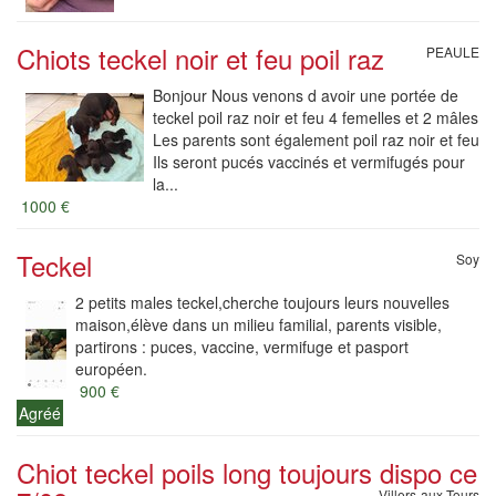
Chiots teckel noir et feu poil raz
PEAULE
Bonjour Nous venons d avoir une portée de
teckel poil raz noir et feu 4 femelles et 2 mâles
Les parents sont également poil raz noir et feu
Ils seront pucés vaccinés et vermifugés pour
la...
1000 €
Teckel
Soy
2 petits males teckel,cherche toujours leurs nouvelles
maison,élève dans un milieu familial, parents visible,
partirons : puces, vaccine, vermifuge et pasport
européen.
900 €
Agréé
Chiot teckel poils long toujours dispo ce
Villers-aux-Tours