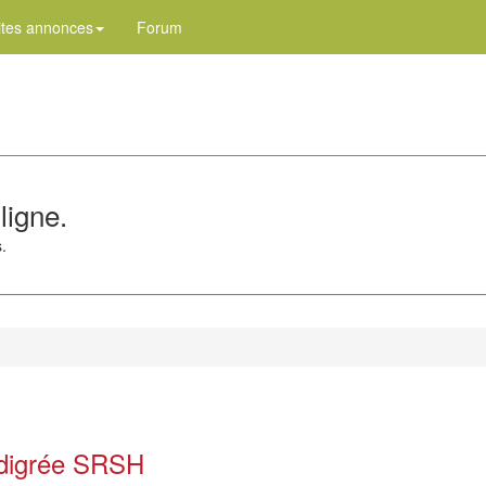
ites annonces
Forum
ligne.
.
édigrée SRSH