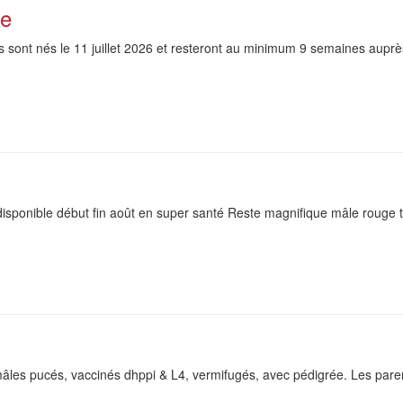
re
ts sont nés le 11 juillet 2026 et resteront au minimum 9 semaines auprè
disponible début fin août en super santé Reste magnifique mâle rouge tri 
âles pucés, vaccinés dhppi & L4, vermifugés, avec pédigrée. Les paren