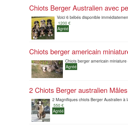
Chiots Berger Australien avec pe
Voici 6 bébés disponible immédiatement 
1200 €
Agréé
Chiots berger americain miniatur
Chiots berger americain miniature 
Agréé
2 Chiots Berger australien Mâles 
2 Magnifiques chiots Berger Australien à l
550 €
Agréé