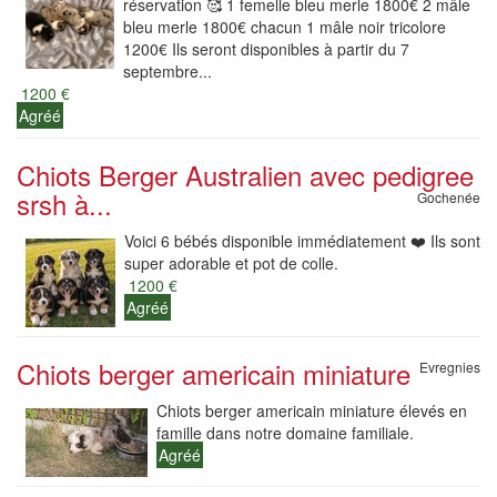
réservation 🥰 1 femelle bleu merle 1800€ 2 mâle
bleu merle 1800€ chacun 1 mâle noir tricolore
1200€ Ils seront disponibles à partir du 7
septembre...
1200 €
Agréé
Chiots Berger Australien avec pedigree
srsh à...
Gochenée
Voici 6 bébés disponible immédiatement ❤️ Ils sont
super adorable et pot de colle.
1200 €
Agréé
Chiots berger americain miniature
Evregnies
Chiots berger americain miniature élevés en
famille dans notre domaine familiale.
Agréé