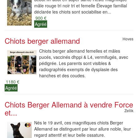
mâle rouge tri noir tri et femelle Élevage familial
déclarée les chiots sont sociabilise en...
900 €
Agréé
Chiots berger allemand
Hoves
Chiots berger allemand femelles et mâles
pucés, vaccinés dhppi & L4, vermifugés, avec
pédigrée. Les parents sont visibles &
radiographiés exempts de dysplasie des
hanches et des coudes.
1180 €
Agréé
Chiots Berger Allemand à vendre Force
et...
Zellik
Nés le 19 avril, ces magnifiques chiots Berger
Allemand se distinguent par leur allure noble, leur
regard attentif et leur belle ossature.