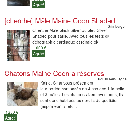
Agréé
[cherche] Mâle Maine Coon Shaded
Grimbergen
Cherche Mâle black Silver ou bleu Silver
Shaded pour saille. Avec tous les tests ok,
échographie cardiaque et rénale ok.
1000 €
Agréé
Chatons Maine Coon à réservés
Boussu-en-Fagne
Kali et Sinaï vous présentent
leur portée composée de 4 chatons 1 femelle
et 3 mâles. Les chatons vivent avec nous, ils
sont donc habitués aux bruits du quotidien
(aspirateur, tv, etc.,.
1250 €
Agréé