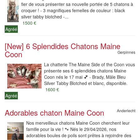
fier de vous présenter sa nouvelle portée de 5 chatons à
croquer ! - 3 magnifiques femelles de couleur : black
silver tabby blotched -...
1500 €
Agréé
[New] 6 Splendides Chatons Maine
Coon
Gerpinnes
La chatterie The Maine Side of the Coon vous
présente ses 6 splendides chatons Maine
Coon nés le 17 mai 💕 - Brady, Mâle Bleu
Silver Tabby Blotched et blanc, disponible.
1600 €
Agréé
Adorables chaton Maine Coon
Anderlecht
Nos merveilleux chatons Maine Coon cherchent leur
famille pour la vie ! 🐾 Nés le 29/04/2026, nos
adorables boules de poils sont prêtes à rejoindre des