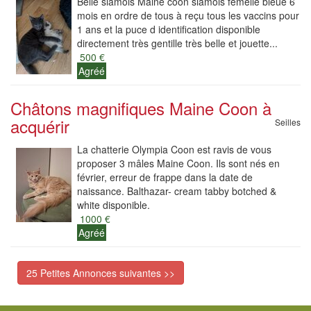
Belle siamois Maine coon siamois femelle bleue 6
mois en ordre de tous à reçu tous les vaccins pour
1 ans et la puce d identification disponible
directement très gentille très belle et jouette...
500 €
Agréé
Châtons magnifiques Maine Coon à
acquérir
Seilles
La chatterie Olympia Coon est ravis de vous
proposer 3 mâles Maine Coon. Ils sont nés en
février, erreur de frappe dans la date de
naissance. Balthazar- cream tabby botched &
white disponible.
1000 €
Agréé
25 Petites Annonces suivantes >>