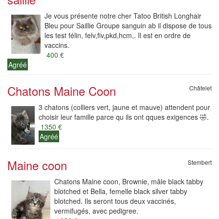
Je vous présente notre cher Tatoo British Longhair
Bleu pour Saillie Groupe sanguin ab il dispose de tous
les test félin, felv,fiv,pkd,hcm,. Il est en ordre de
vaccins.
400 €
Agréé
Chatons Maine Coon
Châtelet
3 chatons (colliers vert, jaune et mauve) attendent pour
choisir leur famille parce qu ils ont qques exigences 🤣.
1350 €
Agréé
Maine coon
Stembert
Chatons Maine coon, Brownie, mâle black tabby
blotched et Bella, femelle black silver tabby
blotched. Ils seront tous deux vaccinés,
vermifugés, avec pedigree.