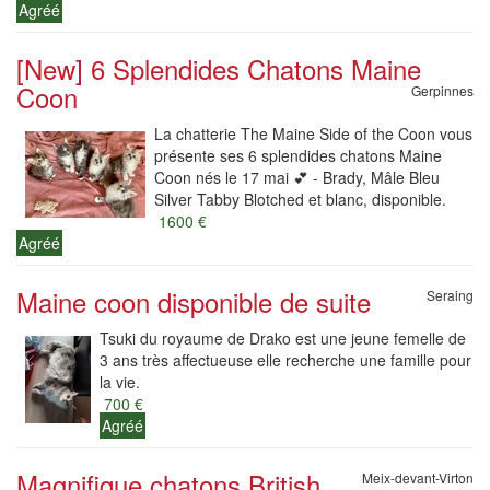
Agréé
[New] 6 Splendides Chatons Maine
Coon
Gerpinnes
La chatterie The Maine Side of the Coon vous
présente ses 6 splendides chatons Maine
Coon nés le 17 mai 💕 - Brady, Mâle Bleu
Silver Tabby Blotched et blanc, disponible.
1600 €
Agréé
Maine coon disponible de suite
Seraing
Tsuki du royaume de Drako est une jeune femelle de
3 ans très affectueuse elle recherche une famille pour
la vie.
700 €
Agréé
Magnifique chatons British
Meix-devant-Virton