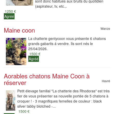
sont donc habitués aux bruits du quotidien
(aspirateur, tv, etc.,.
1250 €
Agréé
Maine coon
Wanze
La chatterie gentycoon vous présente 6 chatons
grands gabarits á vendre. Ils sont nés le
25/04/2026.
1500 €
Agréé
Aorables chatons Maine Coon à
réserver
Havré
Petit élevage familial "La chatterie des Rhodoras" est très
fier de vous présenter sa nouvelle portée de 5 chatons à
croquer ! - 3 magnifiques femelles de couleur : black
silver tabby blotched -...
1500 €