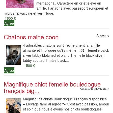
international. Caractère en or et élevé en
famille. Partirons avec passeport europeen et
microship vacciné et vermifugé.
1650 €
Agréé
Chatons maine coon
Andenne
4 adorables chatons sur 6 recherchent la famille
aimante et impliquée qu'ils méritent 🥰 1 femelle balck
silver tabby blotched et blanc 1 femelle black silver
tabby spotted 1 mâle black...
1500 €
Agréé
Magnifique chiot femelle bouledogue
français big...
Villers-Saint-Ghislain
Magnifiques chiots Bouledogue Français disponibles
– Élevage familial agréé 🐾 C'est avec passion, amour
et soin que nous élevons nos chiots bouledogues