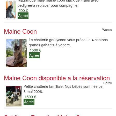
Magnifique mâle maine coon black de 4 ans avec
pedigree à replacer pour compagnie.
500 €
Agréé
Maine Coon
Wanze
La chatterie gentycoon vous présente 4 chatons
grands gabarits á vendre.
1500 €
Agréé
Maine Coon disponible a la réservation
Hornu
Petite chatterie familiale. Nos bébés sont née ce
8 mai 2026.
1500 €
Agréé