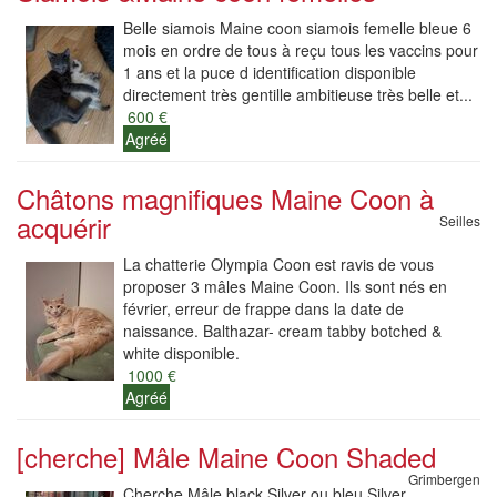
Belle siamois Maine coon siamois femelle bleue 6
mois en ordre de tous à reçu tous les vaccins pour
1 ans et la puce d identification disponible
directement très gentille ambitieuse très belle et...
600 €
Agréé
Châtons magnifiques Maine Coon à
acquérir
Seilles
La chatterie Olympia Coon est ravis de vous
proposer 3 mâles Maine Coon. Ils sont nés en
février, erreur de frappe dans la date de
naissance. Balthazar- cream tabby botched &
white disponible.
1000 €
Agréé
[cherche] Mâle Maine Coon Shaded
Grimbergen
Cherche Mâle black Silver ou bleu Silver