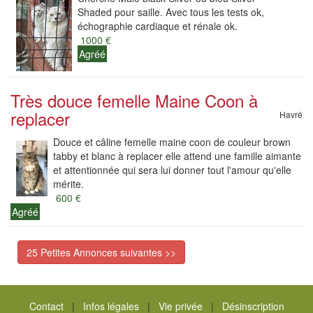
Shaded pour saille. Avec tous les tests ok,
échographie cardiaque et rénale ok.
1000 €
Agréé
Très douce femelle Maine Coon à
replacer
Havré
Douce et câline femelle maine coon de couleur brown
tabby et blanc à replacer elle attend une famille aimante
et attentionnée qui sera lui donner tout l'amour qu'elle
mérite.
600 €
Agréé
25 Petites Annonces suivantes >>
Contact
|
Infos légales
|
Vie privée
|
Désinscription