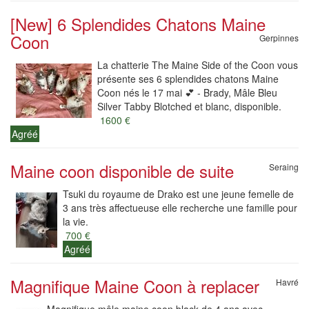
[New] 6 Splendides Chatons Maine
Coon
Gerpinnes
La chatterie The Maine Side of the Coon vous
présente ses 6 splendides chatons Maine
Coon nés le 17 mai 💕 - Brady, Mâle Bleu
Silver Tabby Blotched et blanc, disponible.
1600 €
Agréé
Maine coon disponible de suite
Seraing
Tsuki du royaume de Drako est une jeune femelle de
3 ans très affectueuse elle recherche une famille pour
la vie.
700 €
Agréé
Magnifique Maine Coon à replacer
Havré