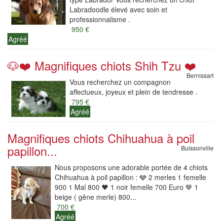
Labradoodle élevé avec soin et
professionnalisme .
950 €
Agréé
🐶❤️ Magnifiques chiots Shih Tzu ❤️
Bernissart
Vous recherchez un compagnon
affectueux, joyeux et plein de tendresse .
795 €
Agréé
Magnifiques chiots Chihuahua à poil
papillon...
Buissonville
Nous proposons une adorable portée de 4 chiots
Chihuahua à poil papillon : 🩶 2 merles 1 femelle
900 1 Mal 800 🖤 1 noir femelle 700 Euro 🤎 1
beige ( gêne merle) 800...
700 €
Agréé