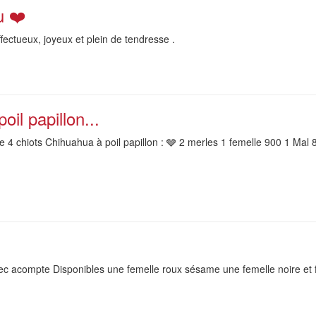
u ❤️
ctueux, joyeux et plein de tendresse .
il papillon...
4 chiots Chihuahua à poil papillon : 🩶 2 merles 1 femelle 900 1 Mal 8
ec acompte Disponibles une femelle roux sésame une femelle noire et f