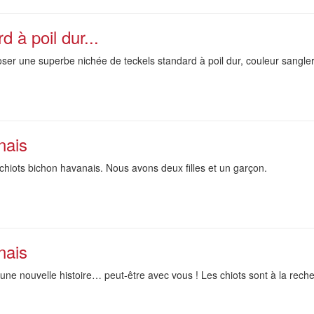
 à poil dur...
oser une superbe nichée de teckels standard à poil dur, couleur sangl
nais
hiots bichon havanais. Nous avons deux filles et un garçon.
nais
re une nouvelle histoire… peut-être avec vous ! Les chiots sont à la reche