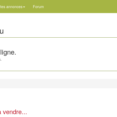
ites annonces
Forum
ou
ligne.
.
 vendre...