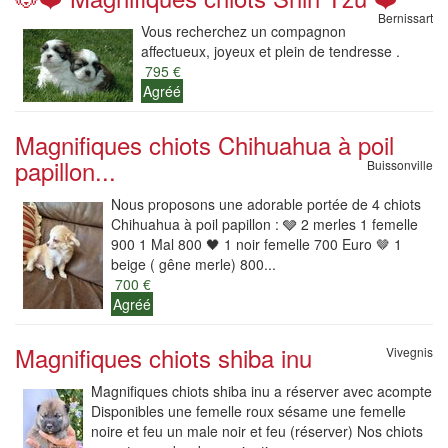
Bernissart
Vous recherchez un compagnon
affectueux, joyeux et plein de tendresse .
795 €
Agréé
Magnifiques chiots Chihuahua à poil
papillon...
Buissonville
Nous proposons une adorable portée de 4 chiots
Chihuahua à poil papillon : 🩶 2 merles 1 femelle
900 1 Mal 800 🖤 1 noir femelle 700 Euro 🤎 1
beige ( gêne merle) 800...
700 €
Agréé
Magnifiques chiots shiba inu
Vivegnis
Magnifiques chiots shiba inu a réserver avec acompte
Disponibles une femelle roux sésame une femelle
noire et feu un male noir et feu (réserver) Nos chiots