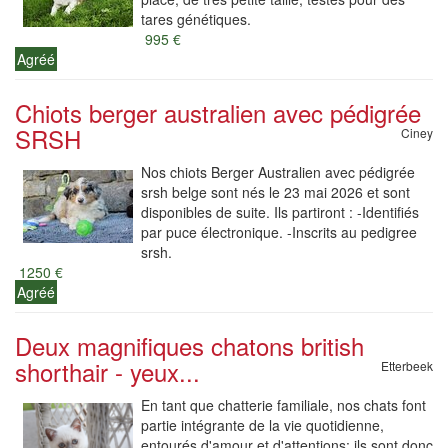
tares génétiques.
995 €
Agréé
Chiots berger australien avec pédigrée
SRSH
Ciney
Nos chiots Berger Australien avec pédigrée
srsh belge sont nés le 23 mai 2026 et sont
disponibles de suite. Ils partiront : -Identifiés
par puce électronique. -Inscrits au pedigree
srsh.
1250 €
Agréé
Deux magnifiques chatons british
shorthair - yeux...
Etterbeek
En tant que chatterie familiale, nos chats font
partie intégrante de la vie quotidienne,
entourés d'amour et d'attentions: ils sont donc