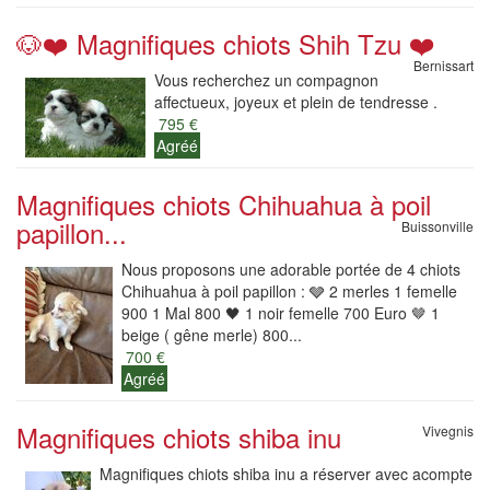
🐶❤️ Magnifiques chiots Shih Tzu ❤️
Bernissart
Vous recherchez un compagnon
affectueux, joyeux et plein de tendresse .
795 €
Agréé
Magnifiques chiots Chihuahua à poil
papillon...
Buissonville
Nous proposons une adorable portée de 4 chiots
Chihuahua à poil papillon : 🩶 2 merles 1 femelle
900 1 Mal 800 🖤 1 noir femelle 700 Euro 🤎 1
beige ( gêne merle) 800...
700 €
Agréé
Magnifiques chiots shiba inu
Vivegnis
Magnifiques chiots shiba inu a réserver avec acompte