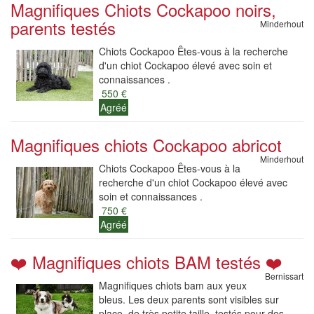
Magnifiques Chiots Cockapoo noirs,
parents testés
Minderhout
Chiots Cockapoo Êtes-vous à la recherche
d'un chiot Cockapoo élevé avec soin et
connaissances .
550 €
Agréé
Magnifiques chiots Cockapoo abricot
Minderhout
Chiots Cockapoo Êtes-vous à la
recherche d'un chiot Cockapoo élevé avec
soin et connaissances .
750 €
Agréé
❤️ Magnifiques chiots BAM testés ❤️
Bernissart
Magnifiques chiots bam aux yeux
bleus. Les deux parents sont visibles sur
place, de très petite taille, testés pour des