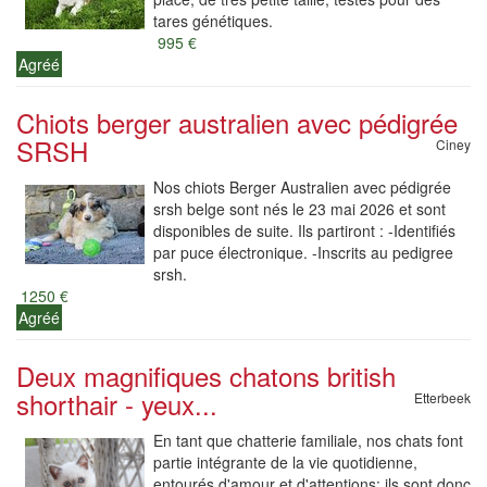
tares génétiques.
995 €
Agréé
Chiots berger australien avec pédigrée
SRSH
Ciney
Nos chiots Berger Australien avec pédigrée
srsh belge sont nés le 23 mai 2026 et sont
disponibles de suite. Ils partiront : -Identifiés
par puce électronique. -Inscrits au pedigree
srsh.
1250 €
Agréé
Deux magnifiques chatons british
shorthair - yeux...
Etterbeek
En tant que chatterie familiale, nos chats font
partie intégrante de la vie quotidienne,
entourés d'amour et d'attentions: ils sont donc