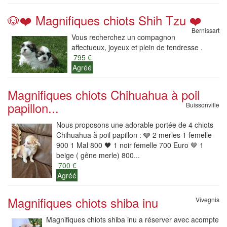
🐶❤️ Magnifiques chiots Shih Tzu ❤️
Bernissart
Vous recherchez un compagnon
affectueux, joyeux et plein de tendresse .
795 €
Agréé
Magnifiques chiots Chihuahua à poil
papillon...
Buissonville
Nous proposons une adorable portée de 4 chiots
Chihuahua à poil papillon : 🩶 2 merles 1 femelle
900 1 Mal 800 🖤 1 noir femelle 700 Euro 🤎 1
beige ( gêne merle) 800...
700 €
Agréé
Magnifiques chiots shiba inu
Vivegnis
Magnifiques chiots shiba inu a réserver avec acompte