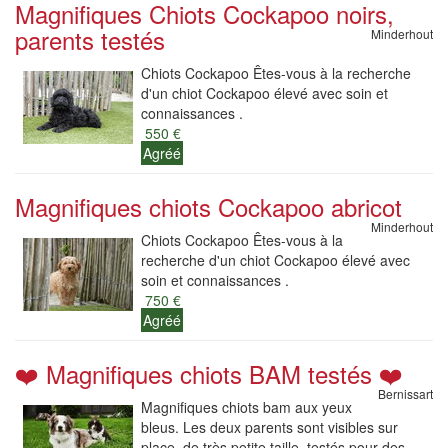
Magnifiques Chiots Cockapoo noirs,
parents testés
Minderhout
Chiots Cockapoo Êtes-vous à la recherche
d'un chiot Cockapoo élevé avec soin et
connaissances .
550 €
Agréé
Magnifiques chiots Cockapoo abricot
Minderhout
Chiots Cockapoo Êtes-vous à la
recherche d'un chiot Cockapoo élevé avec
soin et connaissances .
750 €
Agréé
❤️ Magnifiques chiots BAM testés ❤️
Bernissart
Magnifiques chiots bam aux yeux
bleus. Les deux parents sont visibles sur
place, de très petite taille, testés pour des