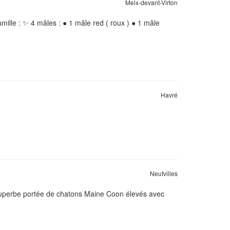
Meix-devant-Virton
mille : ✨ 4 mâles : ● 1 mâle red ( roux ) ● 1 mâle
Havré
Neufvilles
 superbe portée de chatons Maine Coon élevés avec