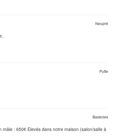
Neupré
e..
Putte
Basècles
 un mâle : 650€ Elevés dans notre maison (salon/salle à