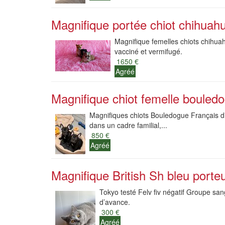
Magnifique portée chiot chihuah
Magnifique femelles chiots chihuah
vacciné et vermifugé.
1650 €
Agréé
Magnifique chiot femelle bouledog
Magnifiques chiots Bouledogue Français di
dans un cadre familial,...
850 €
Agréé
Magnifique British Sh bleu porte
Tokyo testé Felv fiv négatif Groupe sa
d’avance.
300 €
Agréé