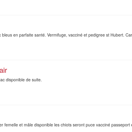
leus en parfaite santé. Vermifuge, vacciné et pedigree st Hubert. Caract
air
lac disponible de suite.
ker femelle et mâle disponible les chiots seront puce vacciné passepor