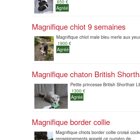
650 €
Agréé
Magnifique chiot 9 semaines
Magnifique chiot male bleu merle aux yeux b
1900 €
Agréé
Magnifique chaton British Shorth
Petite princesse British Shorthair Li
1300 €
Agréé
Magnifique border collie
Magnifique chiots border collie croisé coc
renseignements appelé ce numéro de...