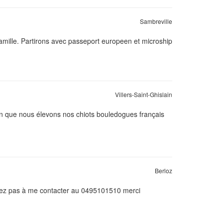
Sambreville
amille. Partirons avec passeport europeen et microship
Villers-Saint-Ghislain
in que nous élevons nos chiots bouledogues français
Berloz
sitez pas à me contacter au 0495101510 merci