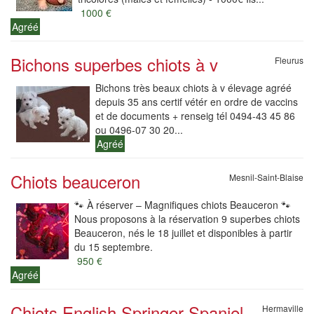
1000 €
Agréé
Bichons superbes chiots à v
Fleurus
Bichons très beaux chiots à v élevage agréé
depuis 35 ans certif vétér en ordre de vaccins
et de documents + renseig tél 0494-43 45 86
ou 0496-07 30 20...
Agréé
Chiots beauceron
Mesnil-Saint-Blaise
🐾 À réserver – Magnifiques chiots Beauceron 🐾
Nous proposons à la réservation 9 superbes chiots
Beauceron, nés le 18 juillet et disponibles à partir
du 15 septembre.
950 €
Agréé
Chiots English Springer Spaniel
Hermaville