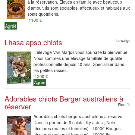
à la réservation. Élevés en famille avec beaucoup
d'amour, ils sont sociables, affectueux et habitués aux
soins quotidiens.
1100 €
Agréé
Lhasa apso chiots
Lowaige
L'élevage Van Marjoli vous souhaite la bienvenue
Nous sommes une élevage familiale de qualité
professionnelle depuis 40 ans. Spécialiser dans
les petites rasses.
1200 €
Agréé
Adorables chiots Berger australiens à
réserver
Floreffe
Adorables chiots bergers australiens à réserver
Dans la portée de 6 chiots, il y a des ; Noirs
tricolores (mâles et femelles) - 1000€ Rouges
tricolores (mâles et femelles) - 1000€ Ils...