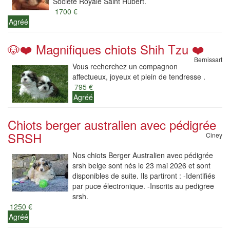
Société Royale Saint Hubert.
1700 €
Agréé
🐶❤️ Magnifiques chiots Shih Tzu ❤️
Bernissart
Vous recherchez un compagnon
affectueux, joyeux et plein de tendresse .
795 €
Agréé
Chiots berger australien avec pédigrée
SRSH
Ciney
Nos chiots Berger Australien avec pédigrée
srsh belge sont nés le 23 mai 2026 et sont
disponibles de suite. Ils partiront : -Identifiés
par puce électronique. -Inscrits au pedigree
srsh.
1250 €
Agréé