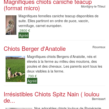
Magnifiques chiots caniche teacup
(format micro)
Montigny-le-Tilleul
Magnifiques femelles caniche teacup disponibles de
suite. Elles partiront en ordre de puce, vaccin,
vermifuge, carnet européen.
2800 €
Agréé
Chiots Berger d'Anatolie
Rouvreux
Magnifiques chiots Bergers d'Anatolie, nés et
élevés à la ferme au milieu des moutons, des
poules et des chevaux. Les parents sont tous les
deux visibles à la ferme.
700 €
Agréé
Irrésistibles Chiots Spitz Nain ( loulou
de...
Bernissart
Nos adorables chiots loulous de Poméranie