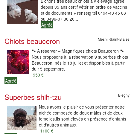
Bichons très beaux chiots à v élevage agréé
depuis 35 ans certif vétér en ordre de vaccins
et de documents + renseig tél 0494-43 45 86
ou 0496-07 30 20...
Agréé
Chiots beauceron
Mesnil-Saint-Blaise
🐾 À réserver – Magnifiques chiots Beauceron 🐾
Nous proposons à la réservation 9 superbes chiots
Beauceron, nés le 18 juillet et disponibles à partir
du 15 septembre.
950 €
Agréé
Superbes shih-tzu
Blegny
Nous avons le plaisir de vous présenter notre
nichée composée de deux mâles et de deux
femelles.Ils sont élevés en présence d'enfants
et d'autres animaux.
1100 €