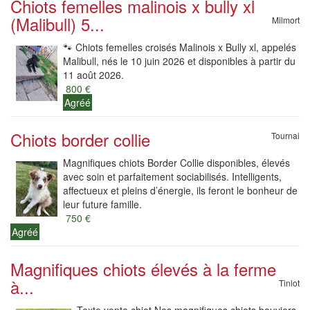
Chiots femelles malinois x bully xl
(Malibull) 5...
Milmort
🐾 Chiots femelles croisés Malinois x Bully xl, appelés
Malibull, nés le 10 juin 2026 et disponibles à partir du
11 août 2026.
800 €
Agréé
Chiots border collie
Tournai
Magnifiques chiots Border Collie disponibles, élevés
avec soin et parfaitement sociabilisés. Intelligents,
affectueux et pleins d’énergie, ils feront le bonheur de
leur future famille.
750 €
Agréé
Magnifiques chiots élevés à la ferme
à...
Tinlot