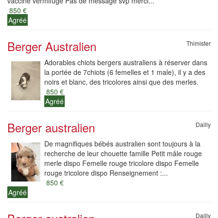
vacciné vermifugé Pas de message svp merci...
850 €
Agréé
Berger Australien
Thimister
Adorables chiots bergers australiens à réserver dans
la portée de 7chiots (6 femelles et 1 male), il y a des
noirs et blanc, des tricolores ainsi que des merles.
850 €
Agréé
Berger australien
Dailly
De magnifiques bébés australien sont toujours à la
recherche de leur chouette famille Petit mâle rouge
merle dispo Femelle rouge tricolore dispo Femelle
rouge tricolore dispo Renseignement :...
850 €
Agréé
Dailly