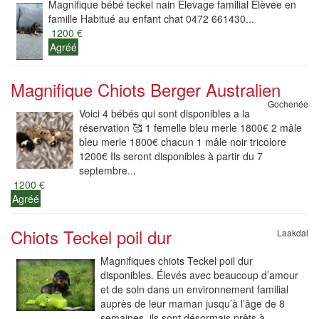
Magnifique bébé teckel nain Élevage familial Élèvee en
famille Habitué au enfant chat 0472 661430...
1200 €
Agréé
Magnifique Chiots Berger Australien
Gochenée
Voici 4 bébés qui sont disponibles a la
réservation 🥰 1 femelle bleu merle 1800€ 2 mâle
bleu merle 1800€ chacun 1 mâle noir tricolore
1200€ Ils seront disponibles à partir du 7
septembre...
1200 €
Agréé
Chiots Teckel poil dur
Laakdal
Magnifiques chiots Teckel poil dur
disponibles. Élevés avec beaucoup d’amour
et de soin dans un environnement familial
auprès de leur maman jusqu’à l’âge de 8
semaines, ils sont désormais prêts à...