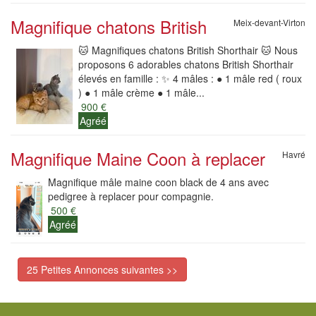
Magnifique chatons British
Meix-devant-Virton
🐱 Magnifiques chatons British Shorthair 🐱 Nous
proposons 6 adorables chatons British Shorthair
élevés en famille : ✨ 4 mâles : ● 1 mâle red ( roux
) ● 1 mâle crème ● 1 mâle...
900 €
Agréé
Magnifique Maine Coon à replacer
Havré
Magnifique mâle maine coon black de 4 ans avec
pedigree à replacer pour compagnie.
500 €
Agréé
25 Petites Annonces suivantes >>