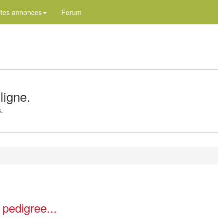
ites annonces
Forum
ligne.
.
 pedigree...