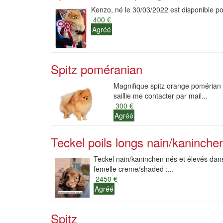
Kenzo, né le 30/03/2022 est disponible po
400 €
Agréé
Spitz poméranian
Magnifique spitz orange pomérian p
saillie me contacter par mail...
300 €
Agréé
Teckel poils longs nain/kaninchen
Teckel nain/kaninchen nés et élevés dans
femelle creme/shaded :...
2450 €
Agréé
Spitz