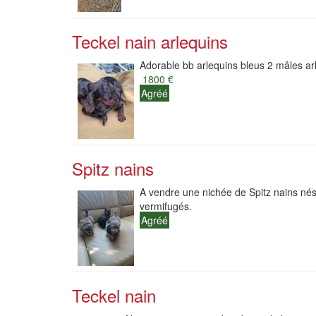
Teckel nain arlequins
Adorable bb arlequins bleus 2 mâles arl
1800 €
Agréé
Spitz nains
A vendre une nichée de Spitz nains nés l
vermifugés.
Agréé
Teckel nain