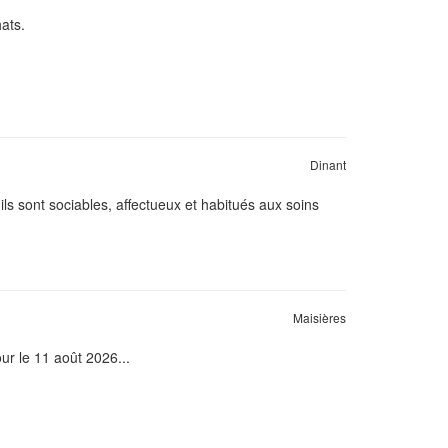
hats.
Dinant
ils sont sociables, affectueux et habitués aux soins
Maisières
our le 11 août 2026...