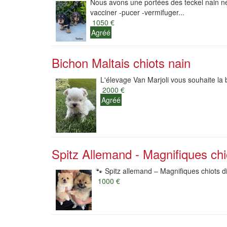
Nous avons une portées des teckel nain né c
vacciner -pucer -vermifuger...
1050 €
Agréé
Bichon Maltais chiots nain
L'élevage Van Marjoli vous souhaite la
2000 €
Agréé
Spitz Allemand - Magnifiques chi
🐾 Spitz allemand – Magnifiques chiots di
1000 €