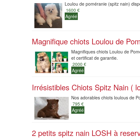
Loulou de poméranie (spitz nain) dispo
1600 €
Agréé
Magnifique chiots Loulou de Pom
Magnifiques chiots Loulou de Pomér
et certificat de garantie.
2000 €
Agréé
Irrésistibles Chiots Spitz Nain ( l
Nos adorables chiots loulous de Po
795 €
Agréé
2 petits spitz nain LOSH à reser