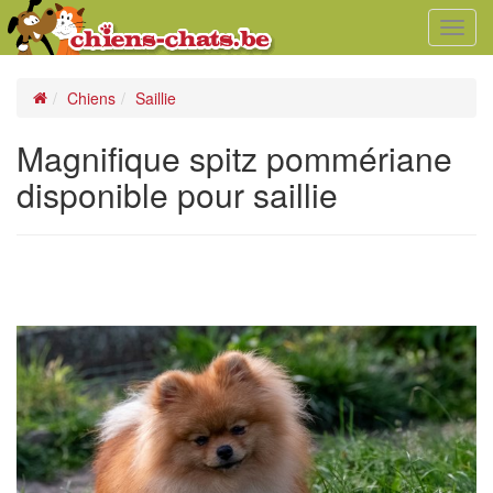
Toggl
navig
Chiens
Saillie
Magnifique spitz pommériane
disponible pour saillie