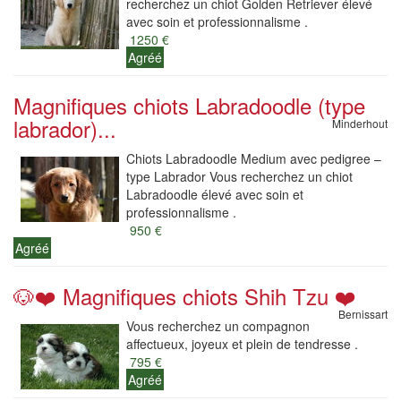
recherchez un chiot Golden Retriever élevé
avec soin et professionnalisme .
1250 €
Agréé
Magnifiques chiots Labradoodle (type
labrador)...
Minderhout
Chiots Labradoodle Medium avec pedigree –
type Labrador Vous recherchez un chiot
Labradoodle élevé avec soin et
professionnalisme .
950 €
Agréé
🐶❤️ Magnifiques chiots Shih Tzu ❤️
Bernissart
Vous recherchez un compagnon
affectueux, joyeux et plein de tendresse .
795 €
Agréé