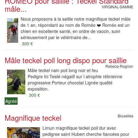
ROMÉO pour saillie : Teckel Standard
mâle...
VIRGINAL-SAMME
Nous proposons à la saillie notre magnifique teckel mâle
de 1 an, répondant au nom de Roméo ❤️ Roméo est un
chien en excellente santé, en ordre de vaccin, suivi
sérieusement par le vétérinaire de...
300 €
Mâle teckel poil long dispo pour saillie
Rebecq-Rognon
Mâle teckel nain poil long noir et feu
Pedigre fci Testé négatif sur l atrophie rétinienne
progressive Porteur chocolat Lignée qualité
exposition.
300 €
Agréé
Magnifique teckel
Bruxelles
Limun magnifique teckel poil dur avec
pedigree saint Hubert cherche fiancées pour