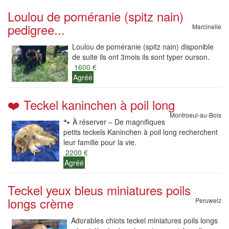
Loulou de poméranie (spitz nain)
pedigree...
Marcinelle
Loulou de poméranie (spitz nain) disponible
de suite ils ont 3mois ils sont typer ourson.
1600 €
Agréé
❤️ Teckel kaninchen à poil long
Montroeul-au-Bois
🐾 À réserver – De magnifiques
petits teckels Kaninchen à poil long recherchent
leur famille pour la vie.
2200 €
Agréé
Teckel yeux bleus miniatures poils
longs crème
Peruwelz
Adorables chiots teckel miniatures poils longs