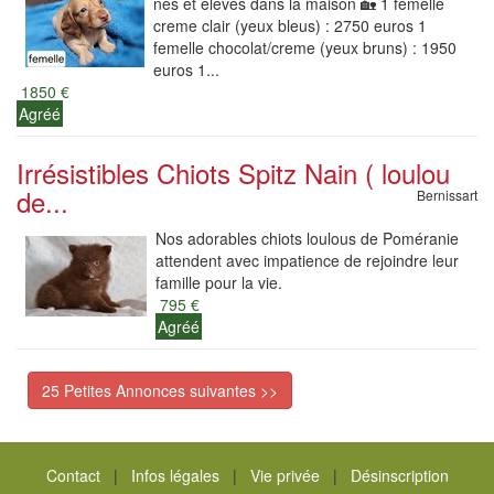
nés et élevés dans la maison 🏡 1 femelle
creme clair (yeux bleus) : 2750 euros 1
femelle chocolat/creme (yeux bruns) : 1950
euros 1...
1850 €
Agréé
Irrésistibles Chiots Spitz Nain ( loulou
de...
Bernissart
Nos adorables chiots loulous de Poméranie
attendent avec impatience de rejoindre leur
famille pour la vie.
795 €
Agréé
25 Petites Annonces suivantes >>
Contact
|
Infos légales
|
Vie privée
|
Désinscription