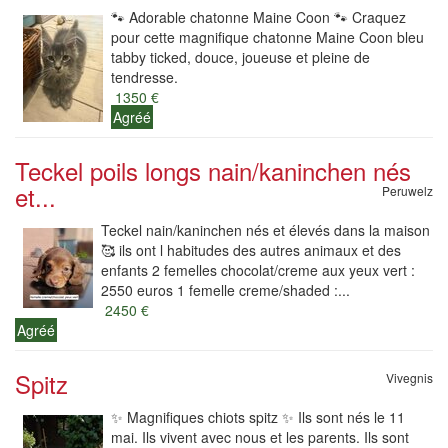
🐾 Adorable chatonne Maine Coon 🐾 Craquez
pour cette magnifique chatonne Maine Coon bleu
tabby ticked, douce, joueuse et pleine de
tendresse.
1350 €
Agréé
Teckel poils longs nain/kaninchen nés
et...
Peruwelz
Teckel nain/kaninchen nés et élevés dans la maison
🥰 ils ont l habitudes des autres animaux et des
enfants 2 femelles chocolat/creme aux yeux vert :
2550 euros 1 femelle creme/shaded :...
2450 €
Agréé
Spitz
Vivegnis
✨ Magnifiques chiots spitz ✨ Ils sont nés le 11
mai. Ils vivent avec nous et les parents. Ils sont