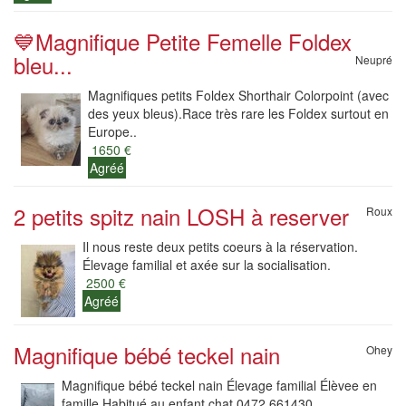
💙Magnifique Petite Femelle Foldex
bleu...
Neupré
Magnifiques petits Foldex Shorthair Colorpoint (avec
des yeux bleus).Race très rare les Foldex surtout en
Europe..
1650 €
Agréé
2 petits spitz nain LOSH à reserver
Roux
Il nous reste deux petits coeurs à la réservation.
Élevage familial et axée sur la socialisation.
2500 €
Agréé
Magnifique bébé teckel nain
Ohey
Magnifique bébé teckel nain Élevage familial Élèvee en
famille Habitué au enfant chat 0472 661430...