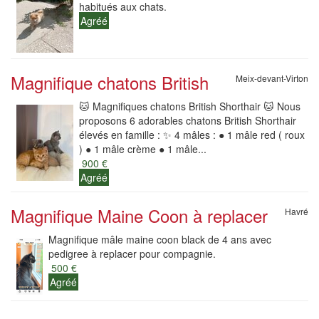
habitués aux chats.
Agréé
Magnifique chatons British
Meix-devant-Virton
🐱 Magnifiques chatons British Shorthair 🐱 Nous
proposons 6 adorables chatons British Shorthair
élevés en famille : ✨ 4 mâles : ● 1 mâle red ( roux
) ● 1 mâle crème ● 1 mâle...
900 €
Agréé
Magnifique Maine Coon à replacer
Havré
Magnifique mâle maine coon black de 4 ans avec
pedigree à replacer pour compagnie.
500 €
Agréé