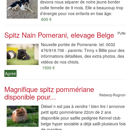
devons nous séparer de notre jeune border
collie femelle de 9 mois. Elle a beaucoup trop
d’énergie pour nos enfants en bas âge.
600 €
Spitz Nain Pomerani, elevage Belge
Putte
Nouvelle portée de Pomeranie. tel: 0032
476/919.706 - parents: Tinny x Billie pour des
informations détaillées, des extra photos, des
vidéos de nos chiots.
1500 €
Agréé
Magnifique spitz pommériane
disponible pour...
Rebecq-Rognon
Diésel n est pas à vendre ! bien lire l annonce
petit spitz pommériane 22cm de 2 ans
disponible pour saillie pedigree Kennel club
belge hyper sociable a déjà sailli plusieurs fois
de manière...