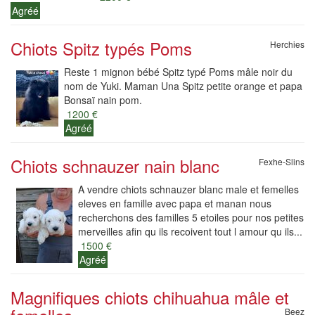
Agréé
Chiots Spitz typés Poms
Herchies
Reste 1 mignon bébé Spitz typé Poms mâle noir du
nom de Yuki. Maman Una Spitz petite orange et papa
Bonsaï nain pom.
1200 €
Agréé
Chiots schnauzer nain blanc
Fexhe-Slins
A vendre chiots schnauzer blanc male et femelles
eleves en famille avec papa et manan nous
recherchons des familles 5 etoiles pour nos petites
merveilles afin qu ils recoivent tout l amour qu ils...
1500 €
Agréé
Magnifiques chiots chihuahua mâle et
Beez