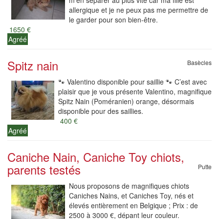
m'en séparer au plus vite car ma fille est
allergique et je ne peux pas me permettre de
le garder pour son bien-être.
1650 €
Agréé
Spitz nain
Basècles
🐾 Valentino disponible pour saillie 🐾 C’est avec
plaisir que je vous présente Valentino, magnifique
Spitz Nain (Poméranien) orange, désormais
disponible pour des saillies.
400 €
Agréé
Caniche Nain, Caniche Toy chiots,
parents testés
Putte
Nous proposons de magnifiques chiots
Caniches Nains, et Caniches Toy, nés et
élevés entièrement en Belgique ; Prix : de
2500 à 3000 €, dépant leur couleur.