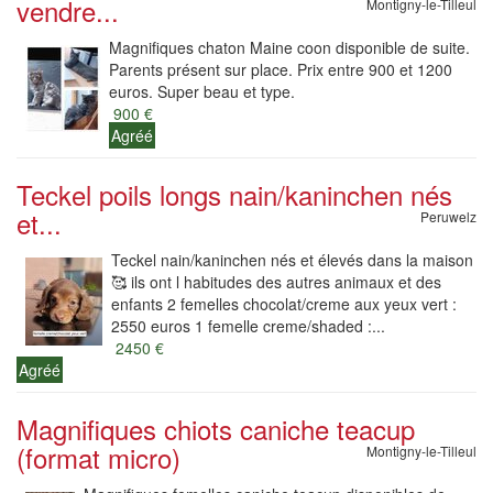
vendre...
Montigny-le-Tilleul
Magnifiques chaton Maine coon disponible de suite.
Parents présent sur place. Prix entre 900 et 1200
euros. Super beau et type.
900 €
Agréé
Teckel poils longs nain/kaninchen nés
et...
Peruwelz
Teckel nain/kaninchen nés et élevés dans la maison
🥰 ils ont l habitudes des autres animaux et des
enfants 2 femelles chocolat/creme aux yeux vert :
2550 euros 1 femelle creme/shaded :...
2450 €
Agréé
Magnifiques chiots caniche teacup
(format micro)
Montigny-le-Tilleul