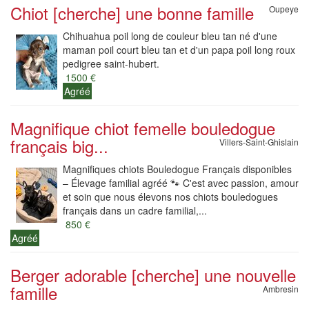
Chiot [cherche] une bonne famille
Oupeye
Chihuahua poil long de couleur bleu tan né d'une
maman poil court bleu tan et d'un papa poil long roux
pedigree saint-hubert.
1500 €
Agréé
Magnifique chiot femelle bouledogue
français big...
Villers-Saint-Ghislain
Magnifiques chiots Bouledogue Français disponibles
– Élevage familial agréé 🐾 C'est avec passion, amour
et soin que nous élevons nos chiots bouledogues
français dans un cadre familial,...
850 €
Agréé
Berger adorable [cherche] une nouvelle
famille
Ambresin