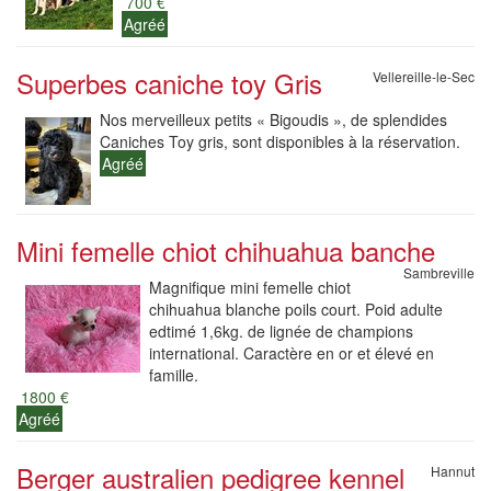
700 €
Agréé
Superbes caniche toy Gris
Vellereille-le-Sec
Nos merveilleux petits « Bigoudis », de splendides
Caniches Toy gris, sont disponibles à la réservation.
Agréé
Mini femelle chiot chihuahua banche
Sambreville
Magnifique mini femelle chiot
chihuahua blanche poils court. Poid adulte
edtimé 1,6kg. de lignée de champions
international. Caractère en or et élevé en
famille.
1800 €
Agréé
Berger australien pedigree kennel
Hannut