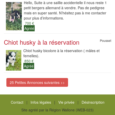
Hello, Suite à une saillie accidentelle il nous reste 1
petit bergers allemand à vendre. Pas de pedigree
mais en super santé. N’hésitez pas à me contacter
pour plus d’informations.
700 €
Agréé
Chiot husky à la réservation
Pousset
Chiot husky bicolore à la réservation ( mâles et
femelles).
850 €
Agréé
25 Petites Annonces suivantes >>
Contact
|
Infos légales
|
Vie privée
|
Désinscription
Site agréé par la Région Wallone (WEB-023)