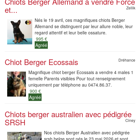
Chiots Berger Allemand à vendre Force
et...
Zellik
Nés le 19 avril, ces magnifiques chiots Berger
Allemand se distinguent par leur allure noble, leur
regard attentif et leur belle ossature.
995 €
Agréé
Chiot Berger Ecossais
Dréhance
Magnifique chiot berger Ecossais a vendre 4 males 1
femelle Parents visibles Pour tout renseignement
uniquement par téléphone au 0474.86.37.
900 €
Agréé
Chiots berger australien avec pédigrée
SRSH
Ciney
Nos chiots Berger Australien avec pédigrée
srsh belge sont nés le 23 mai 2026 et sont