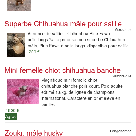
Superbe Chihuahua mâle pour saillie
Gosselies
Annonce de saillie – Chihuahua Blue Fawn
poils longs 🐾 Je propose mon superbe Chihuahua
mâle, Blue Fawn à poils longs, disponible pour saillie.
200 €
Mini femelle chiot chihuahua banche
Sambreville
Magnifique mini femelle chiot
chihuahua blanche poils court. Poid adulte
edtimé 1,6kg. de lignée de champions
international. Caractère en or et élevé en
famille.
1800 €
Agréé
Zouki, mâle husky
Longchamps