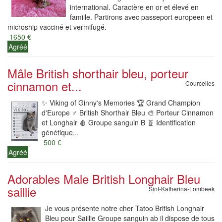
international. Caractère en or et élevé en
famille. Partirons avec passeport europeen et
microship vacciné et vermifugé.
1650 €
Agréé
Mâle British shorthair bleu, porteur
cinnamon et...
Courcelles
✨️ Viking of Ginny's Memories 🏆 Grand Champion
d'Europe ♂️ British Shorthair Bleu 🎨 Porteur Cinnamon
et Longhair 🩸 Groupe sanguin B 🧬 Identification
génétique...
500 €
Agréé
Adorables Male British Longhair Bleu
saillie
Sint-Katherina-Lombeek
Je vous présente notre cher Tatoo British Longhair
Bleu pour Saillie Groupe sanguin ab il dispose de tous