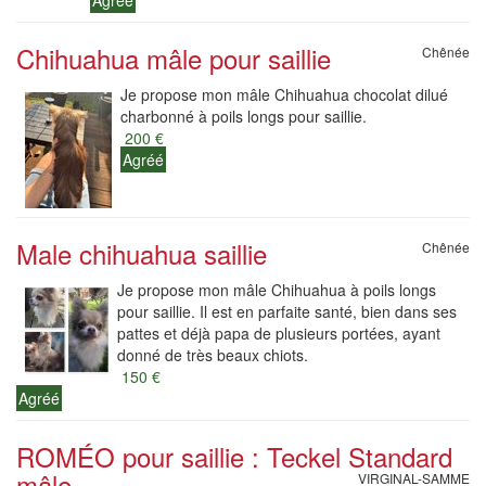
Agréé
Chihuahua mâle pour saillie
Chênée
Je propose mon mâle Chihuahua chocolat dilué
charbonné à poils longs pour saillie.
200 €
Agréé
Male chihuahua saillie
Chênée
Je propose mon mâle Chihuahua à poils longs
pour saillie. Il est en parfaite santé, bien dans ses
pattes et déjà papa de plusieurs portées, ayant
donné de très beaux chiots.
150 €
Agréé
ROMÉO pour saillie : Teckel Standard
mâle...
VIRGINAL-SAMME