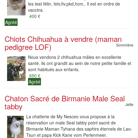
les test félin, felv,fiv,pkd,hcm,. Il est en ordre de
vaccins.
400 €
Agréé
Chiots Chihuahua à vendre (maman
pedigree LOF)
Sommière
Nous vendons 2 chihuahua mâles en excellente
santé. ils ont grandit au sein de notre petite famille et
sont habitués aux enfants.
650 €
Agréé
Chaton Sacré de Birmanie Male Seal
tabby
Jette
La chatterie de My Nesceo vous propose à la
réservation un male Seal tabby point sacré de
Birmanie Maman Tyhana des saphirs éternels de Lao-
Tsun et papa Kick Kane vom Perlenmeer.