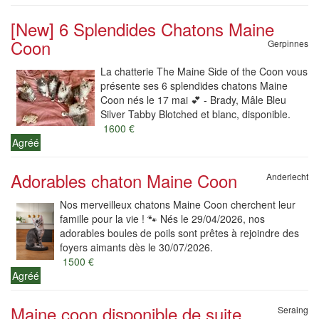
[New] 6 Splendides Chatons Maine
Coon
Gerpinnes
La chatterie The Maine Side of the Coon vous
présente ses 6 splendides chatons Maine
Coon nés le 17 mai 💕 - Brady, Mâle Bleu
Silver Tabby Blotched et blanc, disponible.
1600 €
Agréé
Adorables chaton Maine Coon
Anderlecht
Nos merveilleux chatons Maine Coon cherchent leur
famille pour la vie ! 🐾 Nés le 29/04/2026, nos
adorables boules de poils sont prêtes à rejoindre des
foyers aimants dès le 30/07/2026.
1500 €
Agréé
Maine coon disponible de suite
Seraing