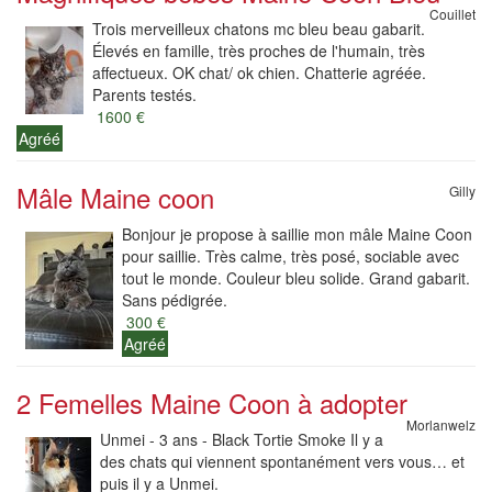
Couillet
Trois merveilleux chatons mc bleu beau gabarit.
Élevés en famille, très proches de l'humain, très
affectueux. OK chat/ ok chien. Chatterie agréée.
Parents testés.
1600 €
Agréé
Mâle Maine coon
Gilly
Bonjour je propose à saillie mon mâle Maine Coon
pour saillie. Très calme, très posé, sociable avec
tout le monde. Couleur bleu solide. Grand gabarit.
Sans pédigrée.
300 €
Agréé
2 Femelles Maine Coon à adopter
Morlanwelz
Unmei - 3 ans - Black Tortie Smoke Il y a
des chats qui viennent spontanément vers vous… et
puis il y a Unmei.