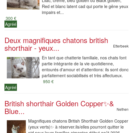
Lilac, crème, bleu golden ou Black golden,
Red et blanc latent cad qui porte le gêne yeux
impairs et...
300 €
Agréé
Deux magnifiques chatons british
shorthair - yeux...
Etterbeek
En tant que chatterie familiale, nos chats font
partie intégrante de la vie quotidienne,
entourés d'amour et d'attentions: ils sont donc
parfaitement sociabilisés et très affectueux.
950 €
Agréé
British shorthair Golden Copper✨️&
Blue...
Nethen
Magnifiques chatons British Shorthair Golden Copper
(yeux verts)✨️ à réserver.ils/elles pourront quitter le
nid pour leurs familles aimantes début août 2026.