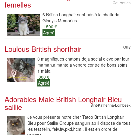
femelles
Courcelles
6 British Longhair sont nés à la chatterie
Ginny's Memories.
1500 €
Agréé
Loulous British shorthair
Gilly
3 magnifiques chatons deja social eleve par leur
maman.aimante a vendre contre de bons soins
1 mâle.
800 €
Agréé
Adorables Male British Longhair Bleu
saillie
Sint-Katherina-Lombeek
Je vous présente notre cher Tatoo British Longhair
Bleu pour Saillie Groupe sanguin ab il dispose de tous
les test félin, felv,fiv,pkd,hcm,. Il est en ordre de