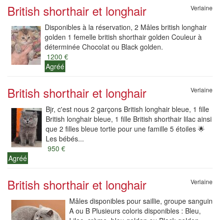
British shorthair et longhair
Verlaine
Disponibles à la réservation, 2 Mâles british longhair
golden 1 femelle british shorthair golden Couleur à
déterminée Chocolat ou Black golden.
1200 €
Agréé
British shorthair et longhair
Verlaine
Bjr, c'est nous 2 garçons British longhair bleue, 1 fille
British longhair bleue, 1 fille British shorthair lilac ainsi
que 2 filles bleue tortie pour une famille 5 étoiles 🌟
Les bébés...
950 €
Agréé
British shorthair et longhair
Verlaine
Mâles disponibles pour saillie, groupe sanguin
A ou B Plusieurs coloris disponibles : Bleu,