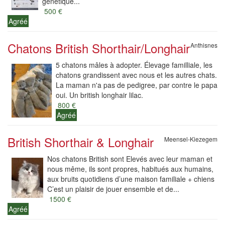
génétique...
500 €
Agréé
Chatons British Shorthair/Longhair
Anthisnes
5 chatons mâles à adopter. Élevage familliale, les
chatons grandissent avec nous et les autres chats.
La maman n'a pas de pedigree, par contre le papa
oui. Un british longhair lilac.
800 €
Agréé
British Shorthair & Longhair
Meensel-Kiezegem
Nos chatons British sont Elevés avec leur maman et
nous même, ils sont propres, habitués aux humains,
aux bruits quotidiens d’une maison familiale + chiens
C’est un plaisir de jouer ensemble et de...
1500 €
Agréé