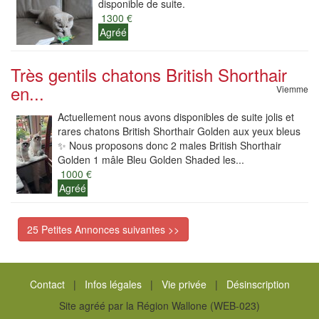
disponible de suite.
1300 €
Agréé
Très gentils chatons British Shorthair
en...
Viemme
Actuellement nous avons disponibles de suite jolis et
rares chatons British Shorthair Golden aux yeux bleus
✨ Nous proposons donc 2 males British Shorthair
Golden 1 mâle Bleu Golden Shaded les...
1000 €
Agréé
25 Petites Annonces suivantes >>
Contact
|
Infos légales
|
Vie privée
|
Désinscription
Site agréé par la Région Wallone (WEB-023)