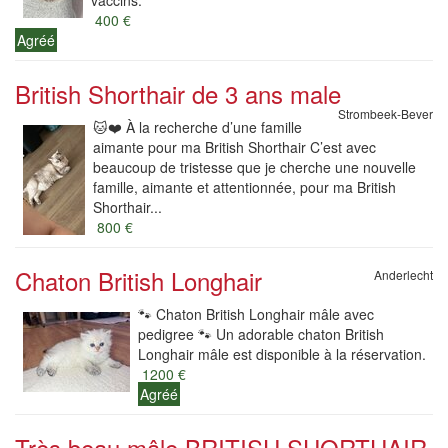
vaccins.
400 €
Agréé
British Shorthair de 3 ans male
Strombeek-Bever
🐱❤️ À la recherche d’une famille
aimante pour ma British Shorthair C’est avec
beaucoup de tristesse que je cherche une nouvelle
famille, aimante et attentionnée, pour ma British
Shorthair...
800 €
Chaton British Longhair
Anderlecht
🐾 Chaton British Longhair mâle avec
pedigree 🐾 Un adorable chaton British
Longhair mâle est disponible à la réservation.
1200 €
Agréé
Très beau mâle BRITISH SHORTHAIR