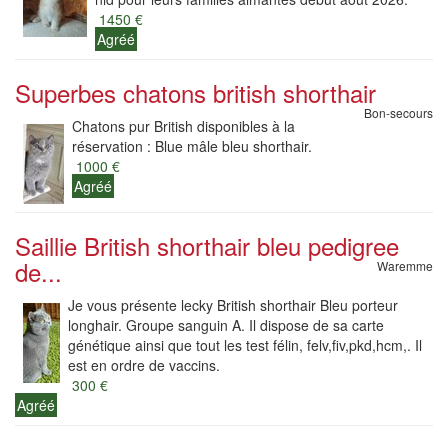
1450 €
Agréé
Superbes chatons british shorthair
Bon-secours
Chatons pur British disponibles à la
réservation : Blue mâle bleu shorthair.
1000 €
Agréé
Saillie British shorthair bleu pedigree
de...
Waremme
Je vous présente lecky British shorthair Bleu porteur
longhair. Groupe sanguin A. Il dispose de sa carte
génétique ainsi que tout les test félin, felv,fiv,pkd,hcm,. Il
est en ordre de vaccins.
300 €
Agréé