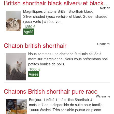
British shorthair black silver✨️et black...
Nethen
Magnifiques chatons British Shorthair black
Silver shaded (yeux verts)✨️ et black Golden shaded
(yeux verts ) à réserver..
1250 €
Agréé
Chaton british shorthair
Charleroi
Nous sommes une chatterie familiale située à
mont sur marchienne. Nous vous présentons nos
petites boules de poils.
1000 €
Agréé
Chatons British shorthair pure race
Waremme
Bonjour. 1 ɓébé 1 mâle lilac Shorthair 4
mois le 7 aout disponible de suite pour famille
10000 étoiles. Très sociable joueur en pleine