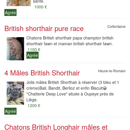
santé.
1000 €
Agréé
British shorthair pure race
Colfontaine
Chatons British shorthair papa champion british
shorthair fawn et maman british shorthair fawn.
1100 €
Agréé
4 Mâles British Shorthair
Heure-le-Romain
Jolis mâles British Shorthair à réserver (3 bleu et 1
crème)Bali, Bandit, Berlioz et enfin Biscuit😀
"Chatterie Deep Love" située à Oupeye près de
Liège.
1200 €
Agréé
Chatons British Longhair mâles et