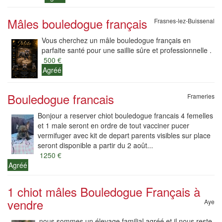
Mâles bouledogue français
Frasnes-lez-Buissenal
Vous cherchez un mâle bouledogue français en
parfaite santé pour une saillie sûre et professionnelle .
500 €
Agréé
Bouledogue francais
Frameries
Bonjour a reserver chiot bouledogue francais 4 femelles
et 1 male seront en ordre de tout vacciner pucer
vermifuger avec kit de depart parents visibles sur place
seront disponible a partir du 2 août...
1250 €
Agréé
1 chiot mâles Bouledogue Français à
vendre
Aye
nous sommes un élevage familial agréé et il nous reste