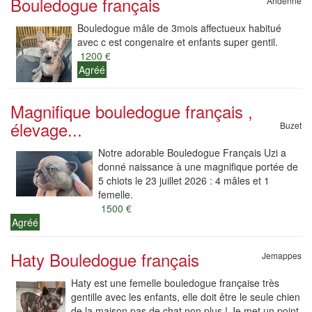
Bouledogue français
Andenne
Bouledogue mâle de 3mois affectueux habitué
avec c est congenaire et enfants super gentil.
1200 €
Agréé
Magnifique bouledogue français ,
élevage...
Buzet
Notre adorable Bouledogue Français Uzi a
donné naissance à une magnifique portée de
5 chiots le 23 juillet 2026 : 4 mâles et 1
femelle.
1500 €
Agréé
Haty Bouledogue français
Jemappes
Haty est une femelle bouledogue française très
gentille avec les enfants, elle doit être le seule chien
de la maison pas de chat non plus ! Je met un point