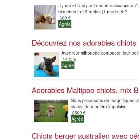
Dynah et Undy ont donné naissance à 7 ad
blanches ) et 3 mâles (1 merle et 2...
600 €
Agréé
Découvrez nos adorables chiots 
Avec leur silhouette compacte, leur pet
1445 €
Agréé
Adorables Maltipoo chiots, mix Bi
Nous proposons de magnifiques chio
placés de manière impulsive.
2500 €
Agréé
Chiots berger australien avec p