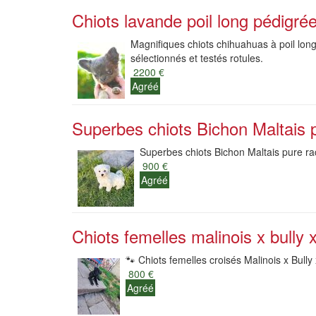
Chiots lavande poil long pédigré
Magnifiques chiots chihuahuas à poil long
sélectionnés et testés rotules.
2200 €
Agréé
Superbes chiots Bichon Maltais 
Superbes chiots Bichon Maltais pure rac
900 €
Agréé
Chiots femelles malinois x bully xl
🐾 Chiots femelles croisés Malinois x Bully 
800 €
Agréé