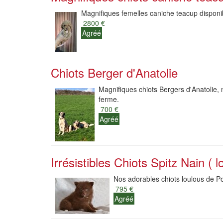
Magnifiques femelles caniche teacup disponib
2800 €
Agréé
Chiots Berger d'Anatolie
Magnifiques chiots Bergers d'Anatolie, 
ferme.
700 €
Agréé
Irrésistibles Chiots Spitz Nain ( l
Nos adorables chiots loulous de Po
795 €
Agréé