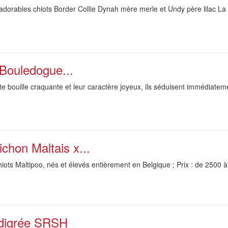
orables chiots Border Collie Dynah mère merle et Undy père lilac La n
Bouledogue...
ite bouille craquante et leur caractère joyeux, ils séduisent immédiatem
chon Maltais x...
ts Maltipoo, nés et élevés entièrement en Belgique ; Prix : de 2500 à 
édigrée SRSH