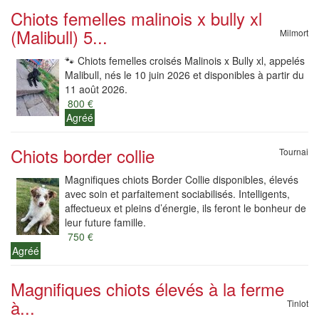
Chiots femelles malinois x bully xl
(Malibull) 5...
Milmort
🐾 Chiots femelles croisés Malinois x Bully xl, appelés
Malibull, nés le 10 juin 2026 et disponibles à partir du
11 août 2026.
800 €
Agréé
Chiots border collie
Tournai
Magnifiques chiots Border Collie disponibles, élevés
avec soin et parfaitement sociabilisés. Intelligents,
affectueux et pleins d’énergie, ils feront le bonheur de
leur future famille.
750 €
Agréé
Magnifiques chiots élevés à la ferme
à...
Tinlot