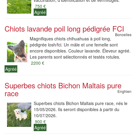
vaccination, d’identification et de vermifuges.
750 €
Agréé
Chiots lavande poil long pédigrée FCI
Boncelles
Magnifiques chiots chihuahuas à poil long,
pédigrée losh/fci. Un mâle et une femelle sont
encore disponibles. Couleur lavande. Éleveur agréé.
Les parents sont sélectionnés et testés rotules.
2200 €
Agréé
Superbes chiots Bichon Maltais pure
race
Enghien
Superbes chiots Bichon Maltais pure race, nés le
15/05/2026. Ils seront disponibles à partir du
10/07/2026.
900 €
Agréé