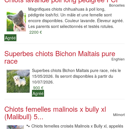
Boncelles
Magnifiques chiots chihuahuas à poil long,
pédigrée losh/fci. Un mâle et une femelle sont
encore disponibles. Couleur lavande. Éleveur agréé.
Les parents sont sélectionnés et testés rotules.
2200 €
Agréé
Superbes chiots Bichon Maltais pure
race
Enghien
Superbes chiots Bichon Maltais pure race, nés le
15/05/2026. Ils seront disponibles à partir du
10/07/2026.
900 €
Agréé
Chiots femelles malinois x bully xl
(Malibull) 5...
Milmort
🐾 Chiots femelles croisés Malinois x Bully xl, appelés