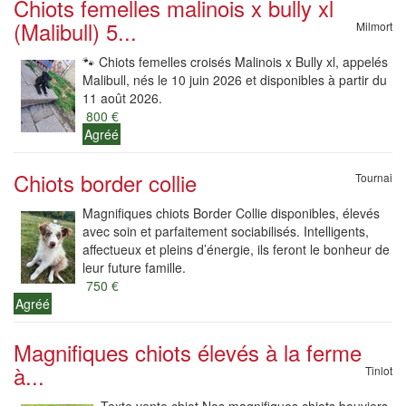
Chiots femelles malinois x bully xl
(Malibull) 5...
Milmort
🐾 Chiots femelles croisés Malinois x Bully xl, appelés
Malibull, nés le 10 juin 2026 et disponibles à partir du
11 août 2026.
800 €
Agréé
Chiots border collie
Tournai
Magnifiques chiots Border Collie disponibles, élevés
avec soin et parfaitement sociabilisés. Intelligents,
affectueux et pleins d’énergie, ils feront le bonheur de
leur future famille.
750 €
Agréé
Magnifiques chiots élevés à la ferme
à...
Tinlot