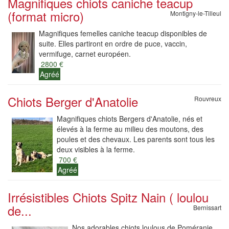
Magnifiques chiots caniche teacup
(format micro)
Montigny-le-Tilleul
Magnifiques femelles caniche teacup disponibles de
suite. Elles partiront en ordre de puce, vaccin,
vermifuge, carnet européen.
2800 €
Agréé
Chiots Berger d'Anatolie
Rouvreux
Magnifiques chiots Bergers d'Anatolie, nés et
élevés à la ferme au milieu des moutons, des
poules et des chevaux. Les parents sont tous les
deux visibles à la ferme.
700 €
Agréé
Irrésistibles Chiots Spitz Nain ( loulou
de...
Bernissart
Nos adorables chiots loulous de Poméranie