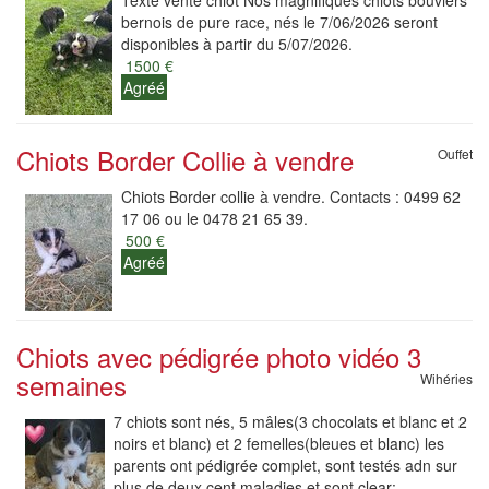
Texte vente chiot Nos magnifiques chiots bouviers
bernois de pure race, nés le 7/06/2026 seront
disponibles à partir du 5/07/2026.
1500 €
Agréé
Chiots Border Collie à vendre
Ouffet
Chiots Border collie à vendre. Contacts : 0499 62
17 06 ou le 0478 21 65 39.
500 €
Agréé
Chiots avec pédigrée photo vidéo 3
semaines
Wihéries
7 chiots sont nés, 5 mâles(3 chocolats et blanc et 2
noirs et blanc) et 2 femelles(bleues et blanc) les
parents ont pédigrée complet, sont testés adn sur
plus de deux cent maladies et sont clear:...