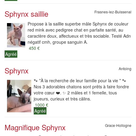
Sphynx saillie
Frasnes-lez-Buissenal
Propose à la saillie superbe mâle Sphynx de couleur
red mink avec pedigree chat en parfaite santé, au
caractère doux, affectueux et très sociable. Testé Adn
négatif cmh, groupe sanguin A.
450 €
Agréé
Sphynx
Antoing
🐾 *À la recherche de leur famille pour la vie * 🐾
Nos 3 adorables chatons sont prêts à faire fondre
votre cœur ❤️. ✨ 2 mâles et 1 femelle, tous
joueurs, curieux et très câlins.
1000 €
Agréé
Magnifique Sphynx
Grace-Hollogne