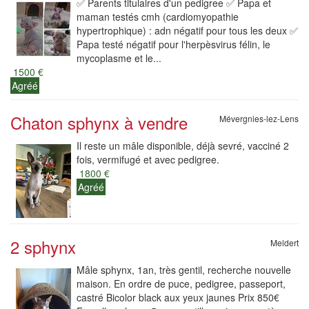
✅ Parents titulaires d'un pedigree ✅ Papa et
maman testés cmh (cardiomyopathie
hypertrophique) : adn négatif pour tous les deux ✅
Papa testé négatif pour l'herpèsvirus félin, le
mycoplasme et le...
1500 €
Agréé
Chaton sphynx à vendre
Mévergnies-lez-Lens
Il reste un mâle disponible, déjà sevré, vacciné 2
fois, vermifugé et avec pedigree.
1800 €
Agréé
2 sphynx
Meldert
Mâle sphynx, 1an, très gentil, recherche nouvelle
maison. En ordre de puce, pedigree, passeport,
castré Bicolor black aux yeux jaunes Prix 850€