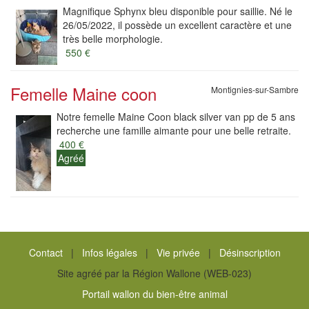
Magnifique Sphynx bleu disponible pour saillie. Né le
26/05/2022, il possède un excellent caractère et une
très belle morphologie.
550 €
Femelle Maine coon
Montignies-sur-Sambre
Notre femelle Maine Coon black silver van pp de 5 ans
recherche une famille aimante pour une belle retraite.
400 €
Agréé
Contact
|
Infos légales
|
Vie privée
|
Désinscription
Site agréé par la Région Wallone (WEB-023)
Portail wallon du bien-être animal