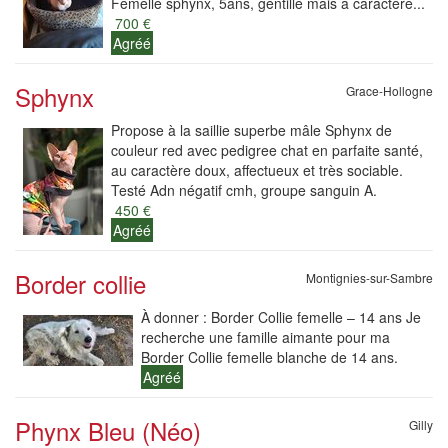
Femelle sphynx, 5ans, gentille mais a caractère...
700 €
Agréé
Sphynx
Grace-Hollogne
Propose à la saillie superbe mâle Sphynx de
couleur red avec pedigree chat en parfaite santé,
au caractère doux, affectueux et très sociable.
Testé Adn négatif cmh, groupe sanguin A.
450 €
Agréé
Border collie
Montignies-sur-Sambre
À donner : Border Collie femelle – 14 ans Je
recherche une famille aimante pour ma
Border Collie femelle blanche de 14 ans.
Agréé
Phynx Bleu (Néo)
Gilly