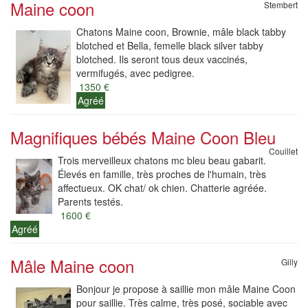
Maine coon
Stembert
Chatons Maine coon, Brownie, mâle black tabby
blotched et Bella, femelle black silver tabby
blotched. Ils seront tous deux vaccinés,
vermifugés, avec pedigree.
1350 €
Agréé
Magnifiques bébés Maine Coon Bleu
Couillet
Trois merveilleux chatons mc bleu beau gabarit.
Élevés en famille, très proches de l'humain, très
affectueux. OK chat/ ok chien. Chatterie agréée.
Parents testés.
1600 €
Agréé
Mâle Maine coon
Gilly
Bonjour je propose à saillie mon mâle Maine Coon
pour saillie. Très calme, très posé, sociable avec