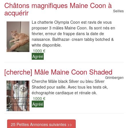
Châtons magnifiques Maine Coon à
acquérir
Seilles
La chatterie Olympia Coon est ravis de vous
proposer 3 mâles Maine Coon. Ils sont nés en
février, erreur de frappe dans la date de
naissance. Balthazar- cream tabby botched &
white disponible.
1000 €
Agréé
[cherche] Mâle Maine Coon Shaded
Grimbergen
Cherche Mâle black Silver ou bleu Silver
Shaded pour saille. Avec tous les tests ok,
échographie cardiaque et rénale ok.
1000 €
Agréé
25 Petites Annonces suivantes >>