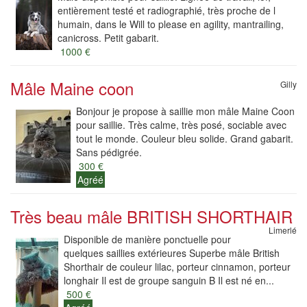
entièrement testé et radiographié, très proche de l
humain, dans le Will to please en agility, mantrailing,
canicross. Petit gabarit.
1000 €
Mâle Maine coon
Gilly
Bonjour je propose à saillie mon mâle Maine Coon
pour saillie. Très calme, très posé, sociable avec
tout le monde. Couleur bleu solide. Grand gabarit.
Sans pédigrée.
300 €
Agréé
Très beau mâle BRITISH SHORTHAIR
Limerlé
Disponible de manière ponctuelle pour
quelques saillies extérieures Superbe mâle British
Shorthair de couleur lilac, porteur cinnamon, porteur
longhair Il est de groupe sanguin B Il est né en...
500 €