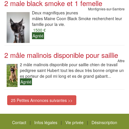
2 male black smoke et 1 femelle
Montignies-sur-Sambre
Deux magnifiques jeunes
mâles Maine Coon Black Smoke recherchent leur
famille pour la vie.
1500 €
Agréé
2 mâle malinois disponible pour saillie
Attre
2 mâle malinois disponible pour saillie chien de travail
pedigree saint Hubert tout les deux très bonne origine un
es porteur de poil mi long et es de grand gabarit...
Agréé
25 Petites Annonces suivantes >>
Contact
|
Infos légales
|
Vie privée
|
Désinscription