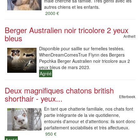
mâle cherche sa famille. Très gentil avec les
autres chiens et les enfants.
2000 €
Berger Australien noir tricolore 2 yeux
bleus
Antheit
Disponible pour saillie sur femelles testées.
WhenDreamComesTrue Flynn des Bergers
Pepchka Berger Australien noir tricolore aux 2
yeux bleus de mars 2023.
Agréé
Deux magnifiques chatons british
shorthair - yeux...
Etterbeek
En tant que chatterie familiale, nos chats font
partie intégrante de la vie quotidienne,
entourés d'amour et d'attentions: ils sont donc
parfaitement sociabilisés et très affectueux.
950 €