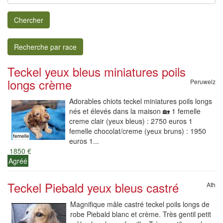
Chercher
Recherche par race
Teckel yeux bleus miniatures poils
longs crème
Peruwelz
Adorables chiots teckel miniatures poils longs
nés et élevés dans la maison 🏡 1 femelle
creme clair (yeux bleus) : 2750 euros 1
femelle chocolat/creme (yeux bruns) : 1950
euros 1...
1850 €
Agréé
Teckel Piebald yeux bleus castré
Ath
Magnifique mâle castré teckel poils longs de
robe Piebald blanc et crème. Très gentil petit