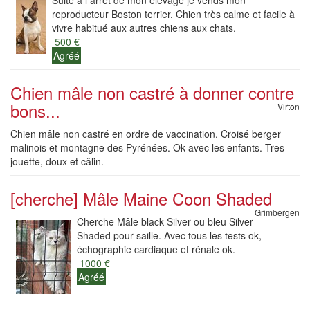
Suite à l arrêt de mon élevage je vends mon
reproducteur Boston terrier. Chien très calme et facile à
vivre habitué aux autres chiens aux chats.
500 €
Agréé
Chien mâle non castré à donner contre
bons...
Virton
Chien mâle non castré en ordre de vaccination. Croisé berger
malinois et montagne des Pyrénées. Ok avec les enfants. Tres
jouette, doux et câlin.
[cherche] Mâle Maine Coon Shaded
Grimbergen
Cherche Mâle black Silver ou bleu Silver
Shaded pour saille. Avec tous les tests ok,
échographie cardiaque et rénale ok.
1000 €
Agréé