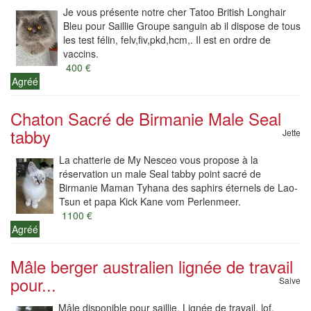
Je vous présente notre cher Tatoo British Longhair
Bleu pour Saillie Groupe sanguin ab il dispose de tous
les test félin, felv,fiv,pkd,hcm,. Il est en ordre de
vaccins.
400 €
Agréé
Chaton Sacré de Birmanie Male Seal
tabby
Jette
La chatterie de My Nesceo vous propose à la
réservation un male Seal tabby point sacré de
Birmanie Maman Tyhana des saphirs éternels de Lao-
Tsun et papa Kick Kane vom Perlenmeer.
1100 €
Agréé
Mâle berger australien lignée de travail
pour...
Saive
Mâle disponible pour saillie. Lignée de travail, lof,