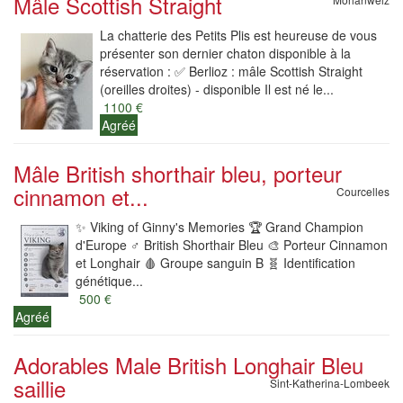
Mâle Scottish Straight
La chatterie des Petits Plis est heureuse de vous
présenter son dernier chaton disponible à la
réservation : ✅ Berlioz : mâle Scottish Straight
(oreilles droites) - disponible Il est né le...
1100 €
Agréé
Mâle British shorthair bleu, porteur
cinnamon et...
Courcelles
✨️ Viking of Ginny's Memories 🏆 Grand Champion
d'Europe ♂️ British Shorthair Bleu 🎨 Porteur Cinnamon
et Longhair 🩸 Groupe sanguin B 🧬 Identification
génétique...
500 €
Agréé
Adorables Male British Longhair Bleu
saillie
Sint-Katherina-Lombeek