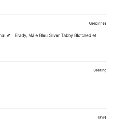
Gerpinnes
i 💕 - Brady, Mâle Bleu Silver Tabby Blotched et
Seraing
.
Havré