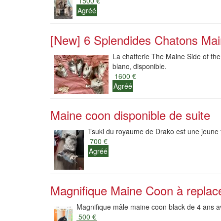
1500 €
Agréé
[New] 6 Splendides Chatons Ma
La chatterie The Maine Side of th
blanc, disponible.
1600 €
Agréé
Maine coon disponible de suite
Tsuki du royaume de Drako est une jeune fe
700 €
Agréé
Magnifique Maine Coon à replac
Magnifique mâle maine coon black de 4 ans a
500 €