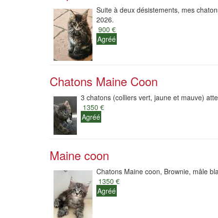
Suite à deux désistements, mes chatons 
2026.
900 €
Agréé
Chatons Maine Coon
3 chatons (colliers vert, jaune et mauve) att
1350 €
Agréé
Maine coon
Chatons Maine coon, Brownie, mâle black
1350 €
Agréé