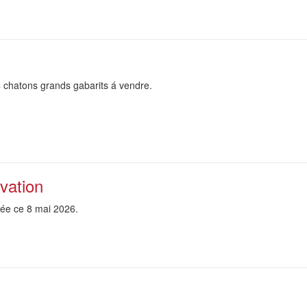
 chatons grands gabarits á vendre.
vation
 née ce 8 mai 2026.