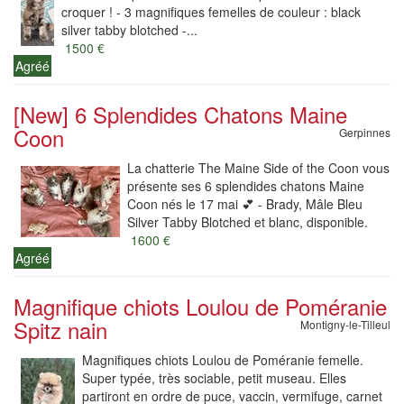
croquer ! - 3 magnifiques femelles de couleur : black
silver tabby blotched -...
1500 €
Agréé
[New] 6 Splendides Chatons Maine
Coon
Gerpinnes
La chatterie The Maine Side of the Coon vous
présente ses 6 splendides chatons Maine
Coon nés le 17 mai 💕 - Brady, Mâle Bleu
Silver Tabby Blotched et blanc, disponible.
1600 €
Agréé
Magnifique chiots Loulou de Poméranie
Spitz nain
Montigny-le-Tilleul
Magnifiques chiots Loulou de Poméranie femelle.
Super typée, très sociable, petit museau. Elles
partiront en ordre de puce, vaccin, vermifuge, carnet