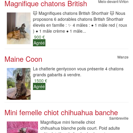
Magnifique chatons British
Meix-devant-Virton
🐱 Magnifiques chatons British Shorthair 🐱 Nous
proposons 6 adorables chatons British Shorthair
élevés en famille : ✨ 4 mâles : ● 1 mâle red ( roux
) ● 1 mâle crème ● 1 mâle...
900 €
Agréé
Maine Coon
Wanze
La chatterie gentycoon vous présente 4 chatons
grands gabarits á vendre.
1500 €
Agréé
Mini femelle chiot chihuahua banche
Sambreville
Magnifique mini femelle chiot
chihuahua blanche poils court. Poid adulte