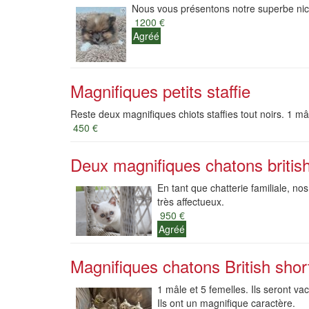
Nous vous présentons notre superbe nich
1200 €
Agréé
Magnifiques petits staffie
Reste deux magnifiques chiots staffies tout noirs. 1 mâ
450 €
Deux magnifiques chatons british 
En tant que chatterie familiale, nos
très affectueux.
950 €
Agréé
Magnifiques chatons British shor
1 mâle et 5 femelles. Ils seront v
Ils ont un magnifique caractère.