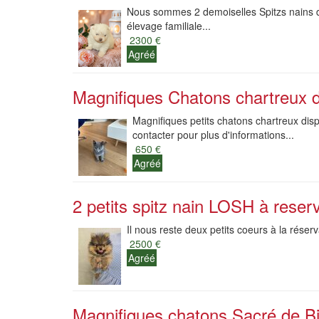
Nous sommes 2 demoiselles Spitzs nains dis
élevage familiale...
2300 €
Agréé
Magnifiques Chatons chartreux di
Magnifiques petits chatons chartreux dis
contacter pour plus d'informations...
650 €
Agréé
2 petits spitz nain LOSH à reser
Il nous reste deux petits coeurs à la réserva
2500 €
Agréé
Magnifiques chatons Sacré de Bi