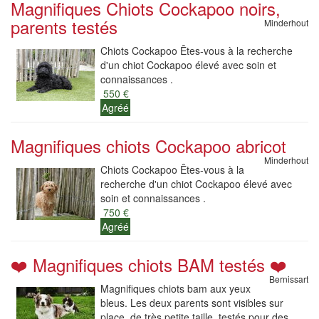
Magnifiques Chiots Cockapoo noirs,
parents testés
Minderhout
Chiots Cockapoo Êtes-vous à la recherche
d'un chiot Cockapoo élevé avec soin et
connaissances .
550 €
Agréé
Magnifiques chiots Cockapoo abricot
Minderhout
Chiots Cockapoo Êtes-vous à la
recherche d'un chiot Cockapoo élevé avec
soin et connaissances .
750 €
Agréé
❤️ Magnifiques chiots BAM testés ❤️
Bernissart
Magnifiques chiots bam aux yeux
bleus. Les deux parents sont visibles sur
place, de très petite taille, testés pour des