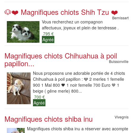
🐶❤️ Magnifiques chiots Shih Tzu ❤️
Bernissart
Vous recherchez un compagnon
affectueux, joyeux et plein de tendresse .
795 €
Agréé
Magnifiques chiots Chihuahua à poil
papillon...
Buissonville
Nous proposons une adorable portée de 4 chiots
Chihuahua à poil papillon : 🩶 2 merles 1 femelle
900 1 Mal 800 🖤 1 noir femelle 700 Euro 🤎 1
beige ( gêne merle) 800...
700 €
Agréé
Magnifiques chiots shiba inu
Vivegnis
Magnifiques chiots shiba inu a réserver avec acompte