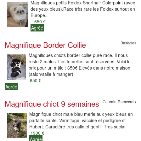
Magnifiques petits Foldex Shorthair Colorpoint (avec
des yeux bleus).Race très rare les Foldex surtout en
Europe..
1650 €
Agréé
Magnifique Border Collie
Basècles
Magnifiques chiots border collie pure race. Il nous
reste 2 mâles. Les femelles sont réservées. Voici le
prix pour un mâle : 650€ Elevés dans notre maison
(salon/salle à manger).
650 €
Agréé
Magnifique chiot 9 semaines
Gaurain-Ramecroix
Magnifique chiot male bleu merle aux yeux bleus en
parfaite santé. Vermifuge, vacciné et pedigree st
Hubert. Caractère tres calin et gentil. Tres social.
1900 €
Agréé