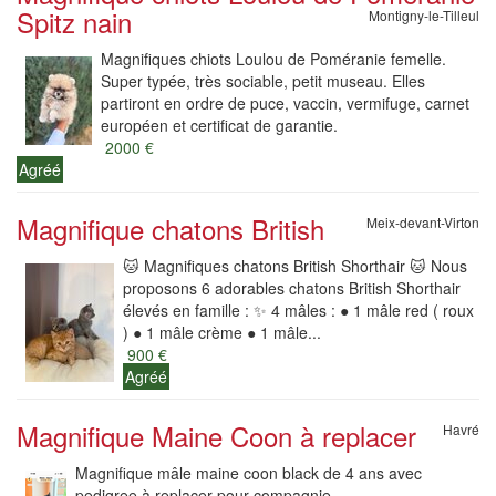
Spitz nain
Montigny-le-Tilleul
Magnifiques chiots Loulou de Poméranie femelle.
Super typée, très sociable, petit museau. Elles
partiront en ordre de puce, vaccin, vermifuge, carnet
européen et certificat de garantie.
2000 €
Agréé
Magnifique chatons British
Meix-devant-Virton
🐱 Magnifiques chatons British Shorthair 🐱 Nous
proposons 6 adorables chatons British Shorthair
élevés en famille : ✨ 4 mâles : ● 1 mâle red ( roux
) ● 1 mâle crème ● 1 mâle...
900 €
Agréé
Magnifique Maine Coon à replacer
Havré
Magnifique mâle maine coon black de 4 ans avec
pedigree à replacer pour compagnie.