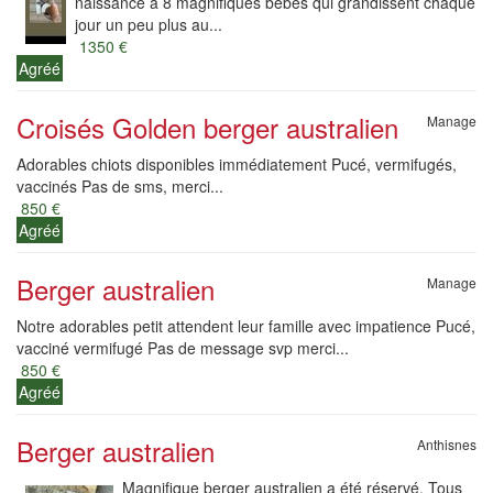
naissance à 8 magnifiques bébés qui grandissent chaque
jour un peu plus au...
1350 €
Agréé
Croisés Golden berger australien
Manage
Adorables chiots disponibles immédiatement Pucé, vermifugés,
vaccinés Pas de sms, merci...
850 €
Agréé
Berger australien
Manage
Notre adorables petit attendent leur famille avec impatience Pucé,
vacciné vermifugé Pas de message svp merci...
850 €
Agréé
Berger australien
Anthisnes
Magnifique berger australien a été réservé. Tous