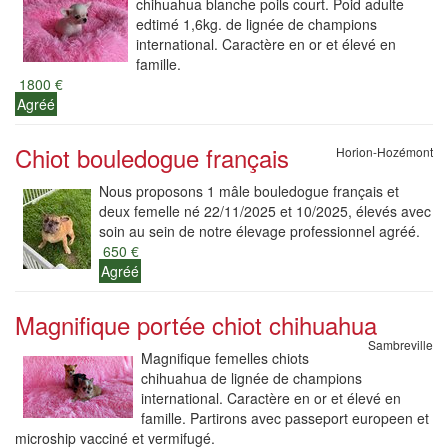
chihuahua blanche poils court. Poid adulte
edtimé 1,6kg. de lignée de champions
international. Caractère en or et élevé en
famille.
1800 €
Agréé
Chiot bouledogue français
Horion-Hozémont
Nous proposons 1 mâle bouledogue français et
deux femelle né 22/11/2025 et 10/2025, élevés avec
soin au sein de notre élevage professionnel agréé.
650 €
Agréé
Magnifique portée chiot chihuahua
Sambreville
Magnifique femelles chiots
chihuahua de lignée de champions
international. Caractère en or et élevé en
famille. Partirons avec passeport europeen et
microship vacciné et vermifugé.