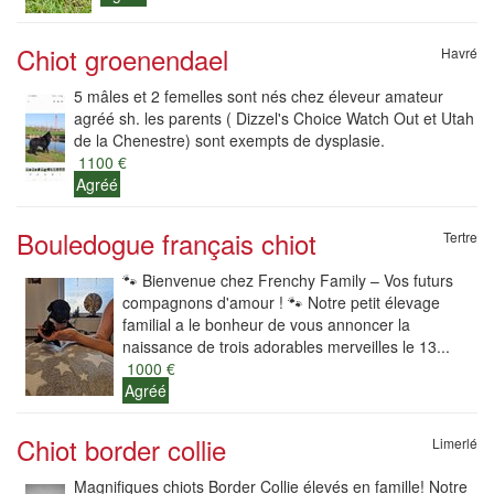
Chiot groenendael
Havré
5 mâles et 2 femelles sont nés chez éleveur amateur
agréé sh. les parents ( Dizzel's Choice Watch Out et Utah
de la Chenestre) sont exempts de dysplasie.
1100 €
Agréé
Bouledogue français chiot
Tertre
​🐾 Bienvenue chez Frenchy Family – Vos futurs
compagnons d'amour ! 🐾 ​Notre petit élevage
familial a le bonheur de vous annoncer la
naissance de trois adorables merveilles le 13...
1000 €
Agréé
Chiot border collie
Limerlé
Magnifiques chiots Border Collie élevés en famille! Notre