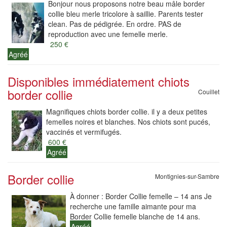
Bonjour nous proposons notre beau mâle border
collie bleu merle tricolore à saillie. Parents tester
clean. Pas de pédigrée. En ordre. PAS de
reproduction avec une femelle merle.
250 €
Agréé
Disponibles immédiatement chiots
border collie
Couillet
Magnifiques chiots border collie. il y a deux petites
femelles noires et blanches. Nos chiots sont pucés,
vaccinés et vermifugés.
600 €
Agréé
Border collie
Montignies-sur-Sambre
À donner : Border Collie femelle – 14 ans Je
recherche une famille aimante pour ma
Border Collie femelle blanche de 14 ans.
Agréé