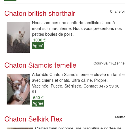
Chaton british shorthair
Charleroi
Nous sommes une chatterie familiale située à
mont sur marchienne. Nous vous présentons nos
petites boules de poils.
1000 €
Agréé
Chaton Siamois femelle
Court-Saint-Etienne
Adorable Chaton Siamois femelle élevée en famille
avec chiens et chats. Ultra câline. Propre.
Vaccinée. Pucée. Stérilisée. Contact 0475 59 90
91.
650 €
Agréé
Chaton Selkirk Rex
Mettet
Castelstown propose une magnifique portée de