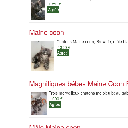
1350 €
Agréé
Maine coon
Chatons Maine coon, Brownie, mâle black
1350 €
Agréé
Magnifiques bébés Maine Coon 
Trois merveilleux chatons mc bleu beau gabar
1600 €
Agréé
Mâle Maine coon