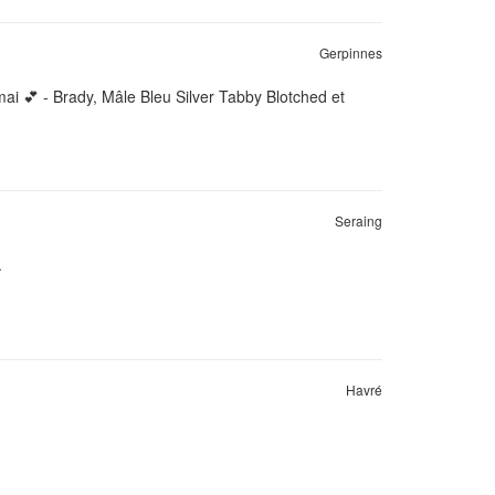
Gerpinnes
i 💕 - Brady, Mâle Bleu Silver Tabby Blotched et
Seraing
.
Havré