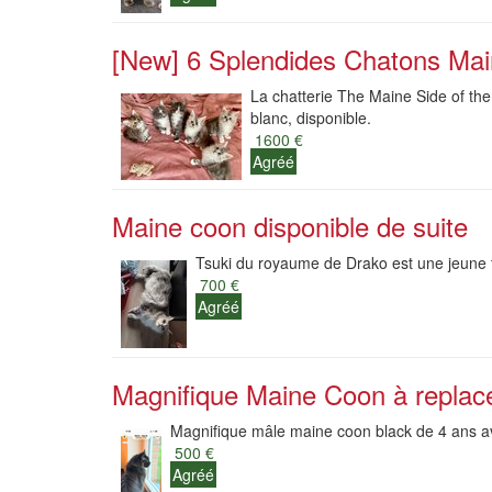
[New] 6 Splendides Chatons Ma
La chatterie The Maine Side of th
blanc, disponible.
1600 €
Agréé
Maine coon disponible de suite
Tsuki du royaume de Drako est une jeune fe
700 €
Agréé
Magnifique Maine Coon à replac
Magnifique mâle maine coon black de 4 ans a
500 €
Agréé