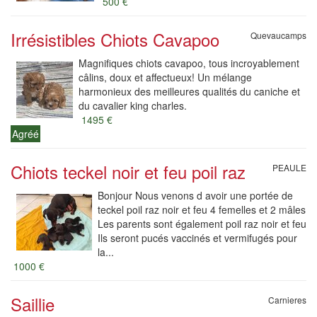
500 €
Irrésistibles Chiots Cavapoo
Quevaucamps
Magnifiques chiots cavapoo, tous incroyablement
câlins, doux et affectueux! Un mélange
harmonieux des meilleures qualités du caniche et
du cavalier king charles.
1495 €
Agréé
Chiots teckel noir et feu poil raz
PEAULE
Bonjour Nous venons d avoir une portée de
teckel poil raz noir et feu 4 femelles et 2 mâles
Les parents sont également poil raz noir et feu
Ils seront pucés vaccinés et vermifugés pour
la...
1000 €
Saillie
Carnieres