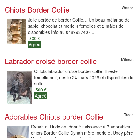
Chiots Border Collie
Wanze
Jolie portée de border Collie… Un beau mélange de
sable, chocolat et merle 4 femelles et 2 mâles de
disponibles Info au 0489937407...
800 €
Agréé
Labrador croisé border collie
Milmort
Chiots labrador croisé border collie, il reste 1
femelle noir, nés le 24 mars 2026 et disponibles de
suite.
500 €
Agréé
Adorables Chiots border Collie
Trooz
Dynah et Undy ont donné naissance à 7 adorables
chiots Border Collie Dynah mère merle et Undy père