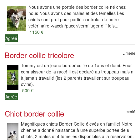
Nous avons une portée des border collie né chez
nous Nous avons des males et des femelles Les
chiots sont prèt pour partir -controler de notre
vétérinaire -vaccin/pucer/vermifuger diff fois...
1150 €
Agréé
Border collie tricolore
Limerlé
Tommy est un jeune border collie de 1ans et demi. Pour
connaisseur de la race! Il est déclaré au troupeau mais n
à jamais travaillé (les 2 parents travaillent sur troupeau
ovins).
500 €
Agréé
Chiot border collie
Limerlé
Magnifiques chiots Border Collie élevés en famille! Notre
chienne a donné naissance à une superbe portée de 6
chiots, 2 mâles et 4 femelles disponibles à la réservation.