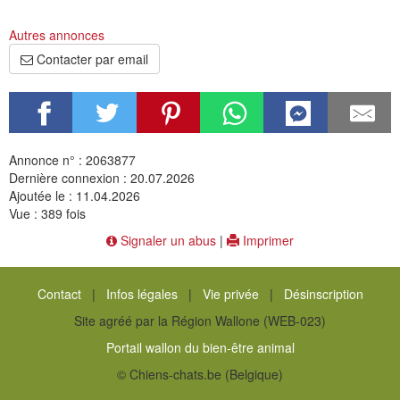
Autres annonces
Contacter par email
Annonce n° : 2063877
Dernière connexion : 20.07.2026
Ajoutée le : 11.04.2026
Vue : 389 fois
Signaler un abus
|
Imprimer
Contact
|
Infos légales
|
Vie privée
|
Désinscription
Site agréé par la Région Wallone (WEB-023)
Portail wallon du bien-être animal
© Chiens-chats.be (Belgique)